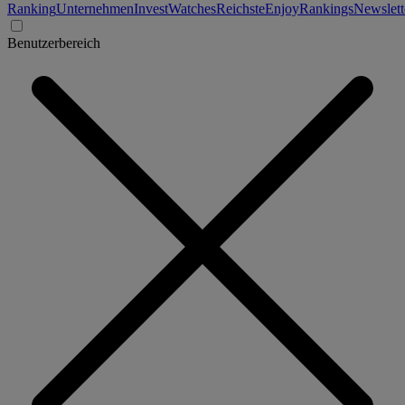
Ranking
Unternehmen
Invest
Watches
Reichste
Enjoy
Rankings
Newslett
Benutzerbereich