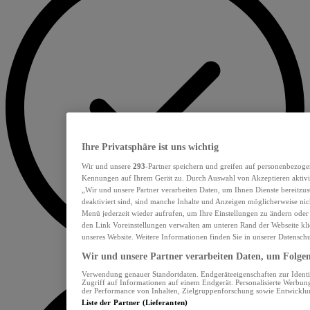
Ihre Privatsphäre ist uns wichtig
Wir und unsere
293
-Partner speichern und greifen auf personenbezoge
Kennungen auf Ihrem Gerät zu. Durch Auswahl von Akzeptieren aktivie
„Wir und unsere Partner verarbeiten Daten, um Ihnen Dienste bereitzu
deaktiviert sind, sind manche Inhalte und Anzeigen möglicherweise nich
Menü jederzeit wieder aufrufen, um Ihre Einstellungen zu ändern oder
den Link Voreinstellungen verwalten am unteren Rand der Webseite klic
unseres Website. Weitere Informationen finden Sie in unserer Datensch
Wir und unsere Partner verarbeiten Daten, um Folgend
Verwendung genauer Standortdaten. Endgeräteeigenschaften zur Identif
Zugriff auf Informationen auf einem Endgerät. Personalisierte Werbu
der Performance von Inhalten, Zielgruppenforschung sowie Entwickl
Liste der Partner (Lieferanten)