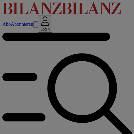
Abo
Abonnieren
Login