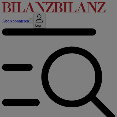
Abo
Abonnieren
Login