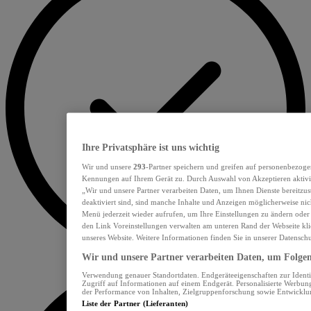
Ihre Privatsphäre ist uns wichtig
Wir und unsere
293
-Partner speichern und greifen auf personenbezoge
Kennungen auf Ihrem Gerät zu. Durch Auswahl von Akzeptieren aktivie
„Wir und unsere Partner verarbeiten Daten, um Ihnen Dienste bereitzu
deaktiviert sind, sind manche Inhalte und Anzeigen möglicherweise nich
Menü jederzeit wieder aufrufen, um Ihre Einstellungen zu ändern oder
den Link Voreinstellungen verwalten am unteren Rand der Webseite klic
unseres Website. Weitere Informationen finden Sie in unserer Datensch
Wir und unsere Partner verarbeiten Daten, um Folgend
Verwendung genauer Standortdaten. Endgeräteeigenschaften zur Identif
Zugriff auf Informationen auf einem Endgerät. Personalisierte Werbu
der Performance von Inhalten, Zielgruppenforschung sowie Entwickl
Liste der Partner (Lieferanten)