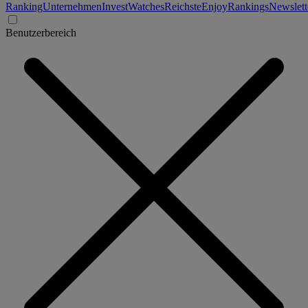
Ranking
Unternehmen
Invest
Watches
Reichste
Enjoy
Rankings
Newslett
Benutzerbereich