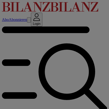
Abo
Abonnieren
Login