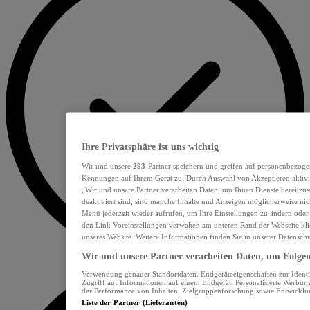
Ihre Privatsphäre ist uns wichtig
Wir und unsere
293
-Partner speichern und greifen auf personenbezoge
Kennungen auf Ihrem Gerät zu. Durch Auswahl von Akzeptieren aktivie
„Wir und unsere Partner verarbeiten Daten, um Ihnen Dienste bereitzu
deaktiviert sind, sind manche Inhalte und Anzeigen möglicherweise nich
Menü jederzeit wieder aufrufen, um Ihre Einstellungen zu ändern oder
den Link Voreinstellungen verwalten am unteren Rand der Webseite klic
unseres Website. Weitere Informationen finden Sie in unserer Datensch
Wir und unsere Partner verarbeiten Daten, um Folgend
Verwendung genauer Standortdaten. Endgeräteeigenschaften zur Identif
Zugriff auf Informationen auf einem Endgerät. Personalisierte Werbu
der Performance von Inhalten, Zielgruppenforschung sowie Entwickl
Liste der Partner (Lieferanten)