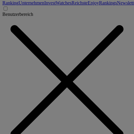
Ranking
Unternehmen
Invest
Watches
Reichste
Enjoy
Rankings
Newslett
Benutzerbereich