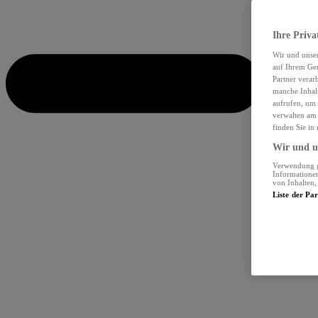
Ihre Priva
Wir und unse
auf Ihrem Ger
Partner verar
manche Inhalt
aufrufen, um 
verwalten am 
finden Sie in
Wir und un
Verwendung ge
Informationen
von Inhalten
Liste der Pa