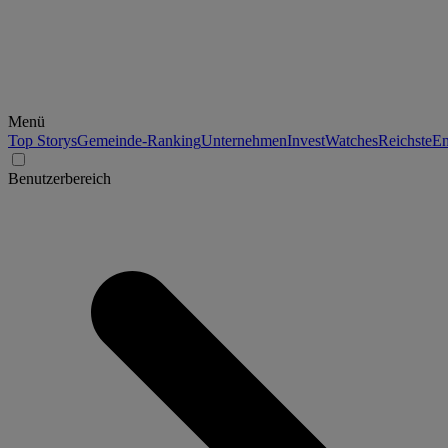
Menü
Top Storys
Gemeinde-Ranking
Unternehmen
Invest
Watches
Reichste
En
Benutzerbereich