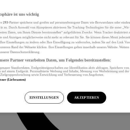
tsphäre ist uns wichtig
re
293
-Partner speichern und greifen auf personenbezogene Daten wie Browserdaten oder eind
ät zu. Durch Auswahl von Akzeptieren aktivieren Sie Tracking-Technologien für die unter „Wir
beiten Daten, um Ihnen Dienste bereitzustellen“ aufgeführten Zwecke. Wenn Tracker deaktiviert s
e und Anzeigen möglicherweise nicht mehr so relevant für Sie. Sie können dieses Menü jederzei
Ihre Einstellungen zu ändern oder Ihre Einwilligung zu widerrufen, indem Sie auf den Link Vor
unteren Rand der Webseite klicken. Ihre Einstellungen gelten innerhalb unseres Website. Weiter
 unserer Datenschutzerklärung.
sere Partner verarbeiten Daten, um Folgendes bereitzustellen:
nauer Standortdaten. Endgeräteeigenschaften zur Identifikation aktiv abfragen. Speichern von 
 auf einem Endgerät. Personalisierte Werbung und Inhalte, Messung von Werbeleistung und der
, Zielgruppenforschung sowie Entwicklung und Verbesserung von Angeboten.
rtner (Lieferanten)
EINSTELLUNGEN
AKZEPTIEREN