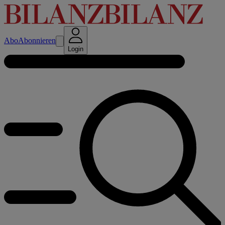
Abo
Abonnieren
Login