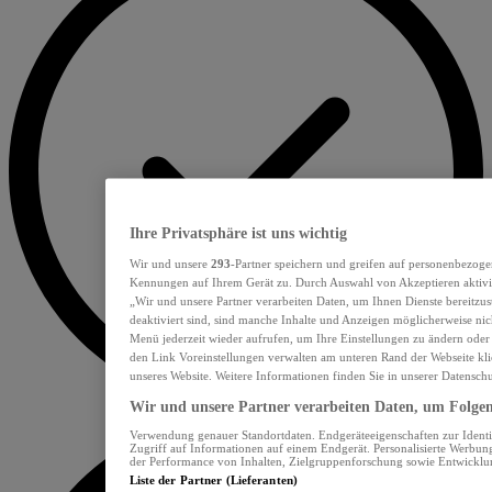
Ihre Privatsphäre ist uns wichtig
Wir und unsere
293
-Partner speichern und greifen auf personenbezoge
Kennungen auf Ihrem Gerät zu. Durch Auswahl von Akzeptieren aktivie
„Wir und unsere Partner verarbeiten Daten, um Ihnen Dienste bereitzu
deaktiviert sind, sind manche Inhalte und Anzeigen möglicherweise nich
Menü jederzeit wieder aufrufen, um Ihre Einstellungen zu ändern oder
den Link Voreinstellungen verwalten am unteren Rand der Webseite klic
unseres Website. Weitere Informationen finden Sie in unserer Datensch
Wir und unsere Partner verarbeiten Daten, um Folgend
Verwendung genauer Standortdaten. Endgeräteeigenschaften zur Identif
Zugriff auf Informationen auf einem Endgerät. Personalisierte Werbu
der Performance von Inhalten, Zielgruppenforschung sowie Entwickl
Liste der Partner (Lieferanten)