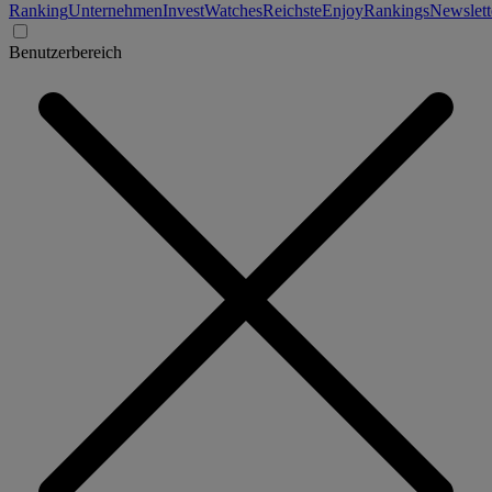
Ranking
Unternehmen
Invest
Watches
Reichste
Enjoy
Rankings
Newslett
Benutzerbereich