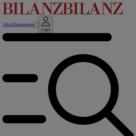
Abo
Abonnieren
Login