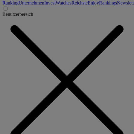
Ranking
Unternehmen
Invest
Watches
Reichste
Enjoy
Rankings
Newslett
Benutzerbereich