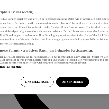
tsphäre ist uns wichtig
re
293
-Partner speichern und greifen auf personenbezogene Daten wie Browserdaten oder eind
ät zu. Durch Auswahl von Akzeptieren aktivieren Sie Tracking-Technologien für die unter „Wir
beiten Daten, um Ihnen Dienste bereitzustellen“ aufgeführten Zwecke. Wenn Tracker deaktiviert s
e und Anzeigen möglicherweise nicht mehr so relevant für Sie. Sie können dieses Menü jederzei
Ihre Einstellungen zu ändern oder Ihre Einwilligung zu widerrufen, indem Sie auf den Link Vor
unteren Rand der Webseite klicken. Ihre Einstellungen gelten innerhalb unseres Website. Weiter
 unserer Datenschutzerklärung.
sere Partner verarbeiten Daten, um Folgendes bereitzustellen:
nauer Standortdaten. Endgeräteeigenschaften zur Identifikation aktiv abfragen. Speichern von 
 auf einem Endgerät. Personalisierte Werbung und Inhalte, Messung von Werbeleistung und der
, Zielgruppenforschung sowie Entwicklung und Verbesserung von Angeboten.
rtner (Lieferanten)
EINSTELLUNGEN
AKZEPTIEREN