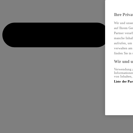
Ihre Priva
Wir und unse
auf Ihrem Ger
Partner verar
manche Inhalt
aufrufen, um 
verwalten am 
finden Sie in
Wir und un
Verwendung ge
Informationen
von Inhalten
Liste der Pa