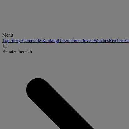
Menü
Top Storys
Gemeinde-Ranking
Unternehmen
Invest
Watches
Reichste
En
Benutzerbereich