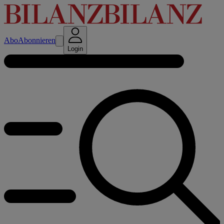
Abo
Abonnieren
Login