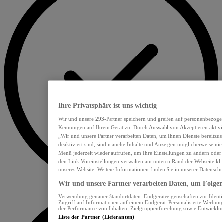
Ihre Privatsphäre ist uns wichtig
Wir und unsere
293
-Partner speichern und greifen auf personenbezoge
Kennungen auf Ihrem Gerät zu. Durch Auswahl von Akzeptieren aktivie
„Wir und unsere Partner verarbeiten Daten, um Ihnen Dienste bereitzu
deaktiviert sind, sind manche Inhalte und Anzeigen möglicherweise nich
Menü jederzeit wieder aufrufen, um Ihre Einstellungen zu ändern oder
den Link Voreinstellungen verwalten am unteren Rand der Webseite klic
unseres Website. Weitere Informationen finden Sie in unserer Datensch
Wir und unsere Partner verarbeiten Daten, um Folgend
Verwendung genauer Standortdaten. Endgeräteeigenschaften zur Identif
Zugriff auf Informationen auf einem Endgerät. Personalisierte Werbu
der Performance von Inhalten, Zielgruppenforschung sowie Entwickl
Liste der Partner (Lieferanten)