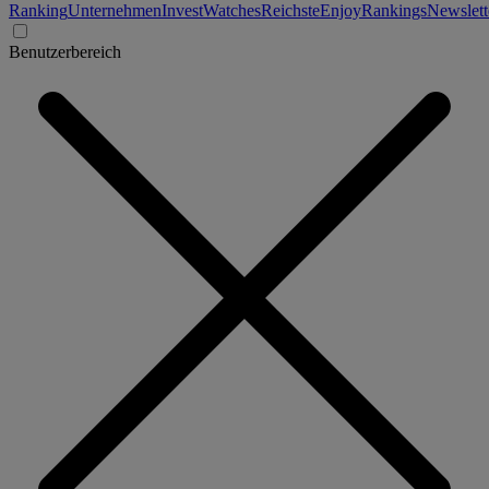
Ranking
Unternehmen
Invest
Watches
Reichste
Enjoy
Rankings
Newslett
Benutzerbereich