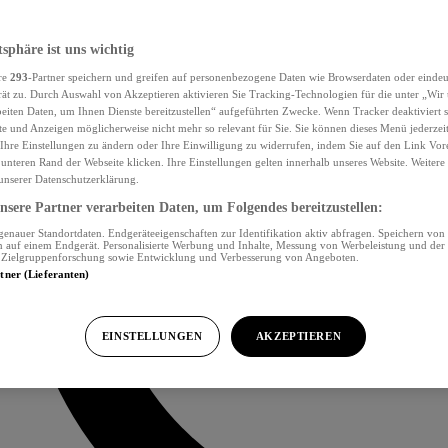
tsphäre ist uns wichtig
re
293
-Partner speichern und greifen auf personenbezogene Daten wie Browserdaten oder eind
ät zu. Durch Auswahl von Akzeptieren aktivieren Sie Tracking-Technologien für die unter „Wir
beiten Daten, um Ihnen Dienste bereitzustellen“ aufgeführten Zwecke. Wenn Tracker deaktiviert s
e und Anzeigen möglicherweise nicht mehr so relevant für Sie. Sie können dieses Menü jederzei
Ihre Einstellungen zu ändern oder Ihre Einwilligung zu widerrufen, indem Sie auf den Link Vor
unteren Rand der Webseite klicken. Ihre Einstellungen gelten innerhalb unseres Website. Weiter
 unserer Datenschutzerklärung.
sere Partner verarbeiten Daten, um Folgendes bereitzustellen:
nauer Standortdaten. Endgeräteeigenschaften zur Identifikation aktiv abfragen. Speichern von 
 auf einem Endgerät. Personalisierte Werbung und Inhalte, Messung von Werbeleistung und der
, Zielgruppenforschung sowie Entwicklung und Verbesserung von Angeboten.
rtner (Lieferanten)
EINSTELLUNGEN
AKZEPTIEREN