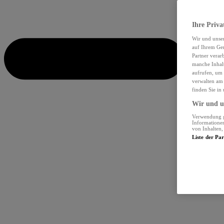
Ihre Priva
Wir und unse
auf Ihrem Ger
Partner verar
manche Inhalt
aufrufen, um 
verwalten am 
finden Sie in
Wir und un
Verwendung ge
Informationen
von Inhalten
Liste der Pa