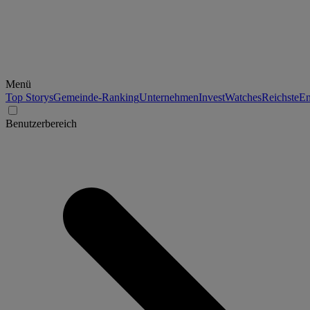
Menü
Top Storys
Gemeinde-Ranking
Unternehmen
Invest
Watches
Reichste
En
Benutzerbereich