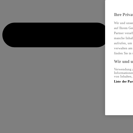
Ihre Priva
Wir und unse
auf Ihrem Ger
Partner verar
manche Inhalt
aufrufen, um 
verwalten am 
finden Sie in
Wir und un
Verwendung ge
Informationen
von Inhalten
Liste der Pa