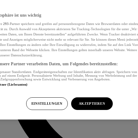
tsphäre ist uns wichtig
re
293
-Partner speichern und greifen auf personenbezogene Daten wie Browserdaten oder eind
ät zu. Durch Auswahl von Akzeptieren aktivieren Sie Tracking-Technologien für die unter „Wir
beiten Daten, um Ihnen Dienste bereitzustellen“ aufgeführten Zwecke. Wenn Tracker deaktiviert s
e und Anzeigen möglicherweise nicht mehr so relevant für Sie. Sie können dieses Menü jederzei
Ihre Einstellungen zu ändern oder Ihre Einwilligung zu widerrufen, indem Sie auf den Link Vor
unteren Rand der Webseite klicken. Ihre Einstellungen gelten innerhalb unseres Website. Weiter
 unserer Datenschutzerklärung.
sere Partner verarbeiten Daten, um Folgendes bereitzustellen:
nauer Standortdaten. Endgeräteeigenschaften zur Identifikation aktiv abfragen. Speichern von 
 auf einem Endgerät. Personalisierte Werbung und Inhalte, Messung von Werbeleistung und der
, Zielgruppenforschung sowie Entwicklung und Verbesserung von Angeboten.
rtner (Lieferanten)
EINSTELLUNGEN
AKZEPTIEREN