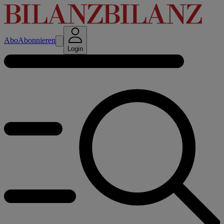
Abo
Abonnieren
Login