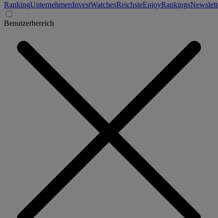
Ranking
Unternehmen
Invest
Watches
Reichste
Enjoy
Rankings
Newslett
Benutzerbereich