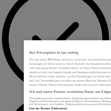
Ihre Privatsphäre ist uns wichtig
Wir und unsere
293
-Partner speichern und greifen auf personenbezoge
Kennungen auf Ihrem Gerät zu. Durch Auswahl von Akzeptieren aktivie
„Wir und unsere Partner verarbeiten Daten, um Ihnen Dienste bereitzu
deaktiviert sind, sind manche Inhalte und Anzeigen möglicherweise nich
Menü jederzeit wieder aufrufen, um Ihre Einstellungen zu ändern oder
den Link Voreinstellungen verwalten am unteren Rand der Webseite klic
unseres Website. Weitere Informationen finden Sie in unserer Datensch
Wir und unsere Partner verarbeiten Daten, um Folgend
Verwendung genauer Standortdaten. Endgeräteeigenschaften zur Identif
Zugriff auf Informationen auf einem Endgerät. Personalisierte Werbu
der Performance von Inhalten, Zielgruppenforschung sowie Entwickl
Liste der Partner (Lieferanten)