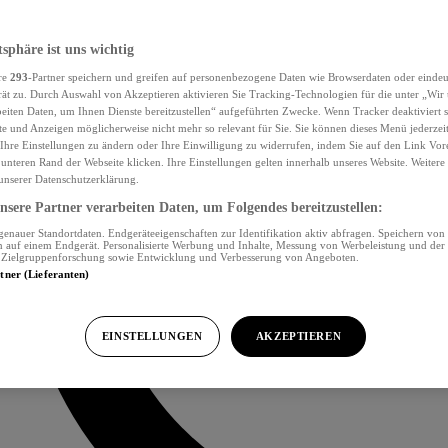
tsphäre ist uns wichtig
re
293
-Partner speichern und greifen auf personenbezogene Daten wie Browserdaten oder eind
ät zu. Durch Auswahl von Akzeptieren aktivieren Sie Tracking-Technologien für die unter „Wir
beiten Daten, um Ihnen Dienste bereitzustellen“ aufgeführten Zwecke. Wenn Tracker deaktiviert s
e und Anzeigen möglicherweise nicht mehr so relevant für Sie. Sie können dieses Menü jederzei
Ihre Einstellungen zu ändern oder Ihre Einwilligung zu widerrufen, indem Sie auf den Link Vor
unteren Rand der Webseite klicken. Ihre Einstellungen gelten innerhalb unseres Website. Weiter
 unserer Datenschutzerklärung.
sere Partner verarbeiten Daten, um Folgendes bereitzustellen:
nauer Standortdaten. Endgeräteeigenschaften zur Identifikation aktiv abfragen. Speichern von 
 auf einem Endgerät. Personalisierte Werbung und Inhalte, Messung von Werbeleistung und der
, Zielgruppenforschung sowie Entwicklung und Verbesserung von Angeboten.
rtner (Lieferanten)
EINSTELLUNGEN
AKZEPTIEREN