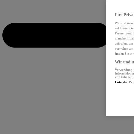
Ihre Priva
Wir und unse
auf Ihrem Ger
Partner verar
manche Inhalt
aufrufen, um 
verwalten am 
finden Sie in
Wir und un
Verwendung ge
Informationen
von Inhalten
Liste der Pa