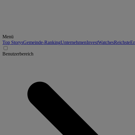
Menü
Top Storys
Gemeinde-Ranking
Unternehmen
Invest
Watches
Reichste
En
Benutzerbereich