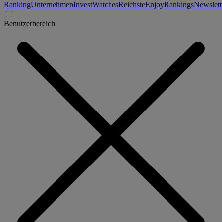
Ranking
Unternehmen
Invest
Watches
Reichste
Enjoy
Rankings
Newslett
Benutzerbereich