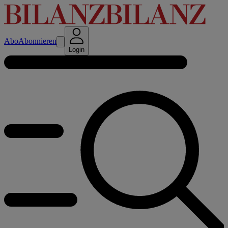
Abo
Abonnieren
Login