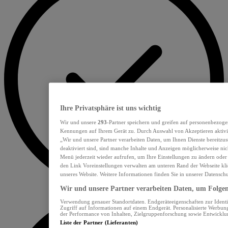
Ihre Privatsphäre ist uns wichtig
Wir und unsere
293
-Partner speichern und greifen auf personenbezoge
Kennungen auf Ihrem Gerät zu. Durch Auswahl von Akzeptieren aktivie
„Wir und unsere Partner verarbeiten Daten, um Ihnen Dienste bereitzu
deaktiviert sind, sind manche Inhalte und Anzeigen möglicherweise nich
Menü jederzeit wieder aufrufen, um Ihre Einstellungen zu ändern oder
den Link Voreinstellungen verwalten am unteren Rand der Webseite klic
unseres Website. Weitere Informationen finden Sie in unserer Datensch
Wir und unsere Partner verarbeiten Daten, um Folgend
Verwendung genauer Standortdaten. Endgeräteeigenschaften zur Identif
Zugriff auf Informationen auf einem Endgerät. Personalisierte Werbu
der Performance von Inhalten, Zielgruppenforschung sowie Entwickl
Liste der Partner (Lieferanten)