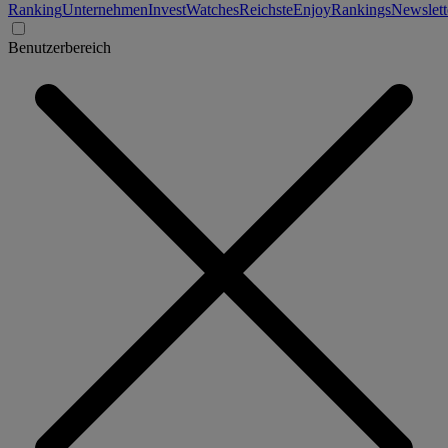
Ranking
Unternehmen
Invest
Watches
Reichste
Enjoy
Rankings
Newslett
Benutzerbereich