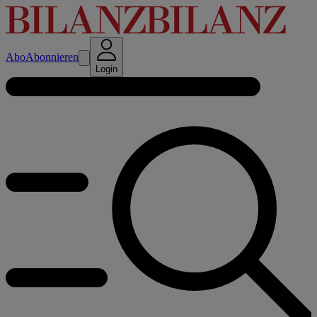
Abo
Abonnieren
Login