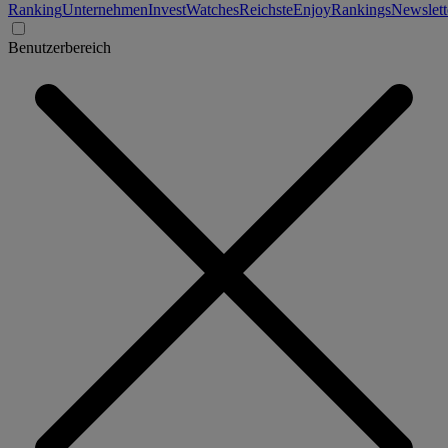
Ranking
Unternehmen
Invest
Watches
Reichste
Enjoy
Rankings
Newslett
Benutzerbereich