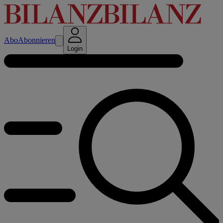
Abo
Abonnieren
Login