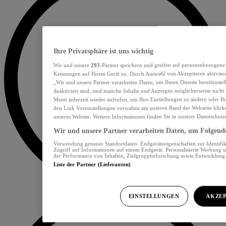
Ihre Privatsphäre ist uns wichtig
Wir und unsere
293
-Partner speichern und greifen auf personenbezogene
Kennungen auf Ihrem Gerät zu. Durch Auswahl von Akzeptieren aktiviere
„Wir und unsere Partner verarbeiten Daten, um Ihnen Dienste bereitzust
deaktiviert sind, sind manche Inhalte und Anzeigen möglicherweise nicht 
Menü jederzeit wieder aufrufen, um Ihre Einstellungen zu ändern oder Ih
den Link Voreinstellungen verwalten am unteren Rand der Webseite klicke
unseres Website. Weitere Informationen finden Sie in unserer Datenschutz
Wir und unsere Partner verarbeiten Daten, um Folgendes
Verwendung genauer Standortdaten. Endgeräteeigenschaften zur Identifik
Zugriff auf Informationen auf einem Endgerät. Personalisierte Werbung 
der Performance von Inhalten, Zielgruppenforschung sowie Entwicklun
Liste der Partner (Lieferanten)
EINSTELLUNGEN
AKZEP