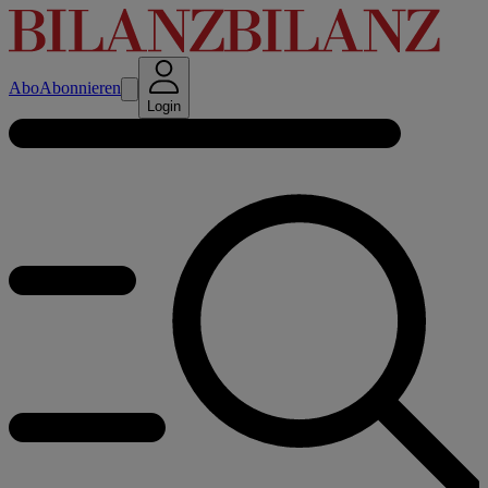
Abo
Abonnieren
Login