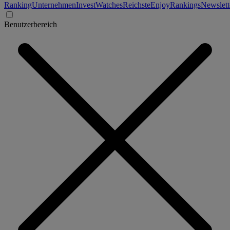
Ranking
Unternehmen
Invest
Watches
Reichste
Enjoy
Rankings
Newslett
Benutzerbereich