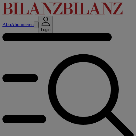
Abo
Abonnieren
Login