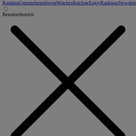
Ranking
Unternehmen
Invest
Watches
Reichste
Enjoy
Rankings
Newslett
Benutzerbereich