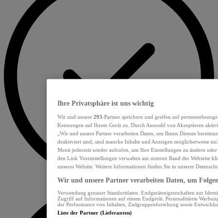
Ihre Privatsphäre ist uns wichtig
Wir und unsere
293
-Partner speichern und greifen auf personenbezoge
Kennungen auf Ihrem Gerät zu. Durch Auswahl von Akzeptieren aktivie
„Wir und unsere Partner verarbeiten Daten, um Ihnen Dienste bereitzu
deaktiviert sind, sind manche Inhalte und Anzeigen möglicherweise nich
Menü jederzeit wieder aufrufen, um Ihre Einstellungen zu ändern oder
den Link Voreinstellungen verwalten am unteren Rand der Webseite klic
unseres Website. Weitere Informationen finden Sie in unserer Datensch
Wir und unsere Partner verarbeiten Daten, um Folgend
Verwendung genauer Standortdaten. Endgeräteeigenschaften zur Identif
Zugriff auf Informationen auf einem Endgerät. Personalisierte Werbu
der Performance von Inhalten, Zielgruppenforschung sowie Entwickl
Liste der Partner (Lieferanten)