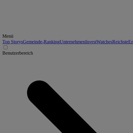
Menü
Top Storys
Gemeinde-Ranking
Unternehmen
Invest
Watches
Reichste
En
Benutzerbereich