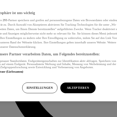
tsphäre ist uns wichtig
re
293
-Partner speichern und greifen auf personenbezogene Daten wie Browserdaten oder eind
ät zu. Durch Auswahl von Akzeptieren aktivieren Sie Tracking-Technologien für die unter „Wir
beiten Daten, um Ihnen Dienste bereitzustellen“ aufgeführten Zwecke. Wenn Tracker deaktiviert s
e und Anzeigen möglicherweise nicht mehr so relevant für Sie. Sie können dieses Menü jederzei
Ihre Einstellungen zu ändern oder Ihre Einwilligung zu widerrufen, indem Sie auf den Link Vor
unteren Rand der Webseite klicken. Ihre Einstellungen gelten innerhalb unseres Website. Weiter
 unserer Datenschutzerklärung.
sere Partner verarbeiten Daten, um Folgendes bereitzustellen:
nauer Standortdaten. Endgeräteeigenschaften zur Identifikation aktiv abfragen. Speichern von 
 auf einem Endgerät. Personalisierte Werbung und Inhalte, Messung von Werbeleistung und der
, Zielgruppenforschung sowie Entwicklung und Verbesserung von Angeboten.
rtner (Lieferanten)
EINSTELLUNGEN
AKZEPTIEREN