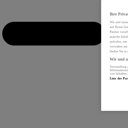
Ihre Priva
Wir und unse
auf Ihrem Ger
Partner verar
manche Inhalt
aufrufen, um 
verwalten am 
finden Sie in
Wir und un
Verwendung ge
Informationen
von Inhalten
Liste der Pa