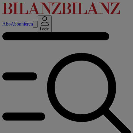
Abo
Abonnieren
Login