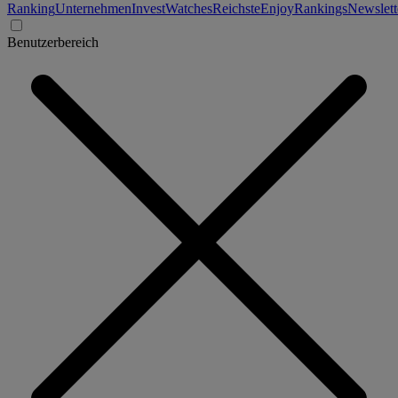
Ranking
Unternehmen
Invest
Watches
Reichste
Enjoy
Rankings
Newslett
Benutzerbereich