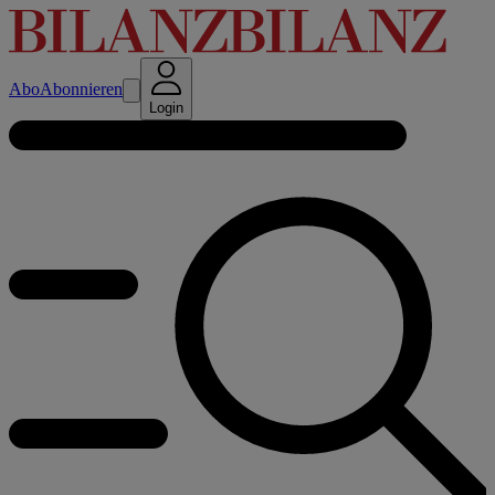
Abo
Abonnieren
Login