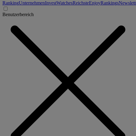
Ranking
Unternehmen
Invest
Watches
Reichste
Enjoy
Rankings
Newslett
Benutzerbereich