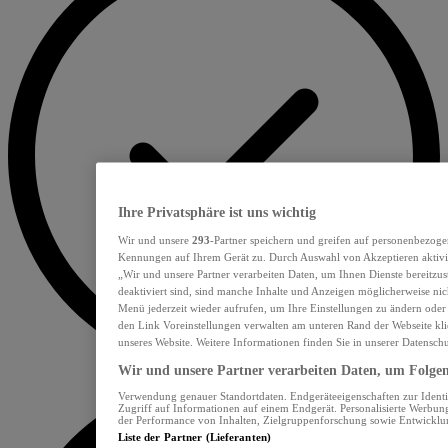
Ihre Privatsphäre ist uns wichtig
Wir und unsere
293
-Partner speichern und greifen auf personenbezoge
Kennungen auf Ihrem Gerät zu. Durch Auswahl von Akzeptieren aktivie
„Wir und unsere Partner verarbeiten Daten, um Ihnen Dienste bereitzu
deaktiviert sind, sind manche Inhalte und Anzeigen möglicherweise nich
Menü jederzeit wieder aufrufen, um Ihre Einstellungen zu ändern oder
den Link Voreinstellungen verwalten am unteren Rand der Webseite klic
unseres Website. Weitere Informationen finden Sie in unserer Datensch
Wir und unsere Partner verarbeiten Daten, um Folgend
Verwendung genauer Standortdaten. Endgeräteeigenschaften zur Identif
Zugriff auf Informationen auf einem Endgerät. Personalisierte Werbu
der Performance von Inhalten, Zielgruppenforschung sowie Entwickl
Liste der Partner (Lieferanten)