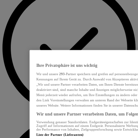
Ihre Privatsphäre ist uns wichtig
Wir und unsere
293
-Partner speichern und greifen auf personenbezoge
Kennungen auf Ihrem Gerät zu. Durch Auswahl von Akzeptieren aktivie
„Wir und unsere Partner verarbeiten Daten, um Ihnen Dienste bereitzu
deaktiviert sind, sind manche Inhalte und Anzeigen möglicherweise nich
Menü jederzeit wieder aufrufen, um Ihre Einstellungen zu ändern oder
den Link Voreinstellungen verwalten am unteren Rand der Webseite klic
unseres Website. Weitere Informationen finden Sie in unserer Datensch
Wir und unsere Partner verarbeiten Daten, um Folgend
Verwendung genauer Standortdaten. Endgeräteeigenschaften zur Identif
Zugriff auf Informationen auf einem Endgerät. Personalisierte Werbu
der Performance von Inhalten, Zielgruppenforschung sowie Entwickl
Liste der Partner (Lieferanten)