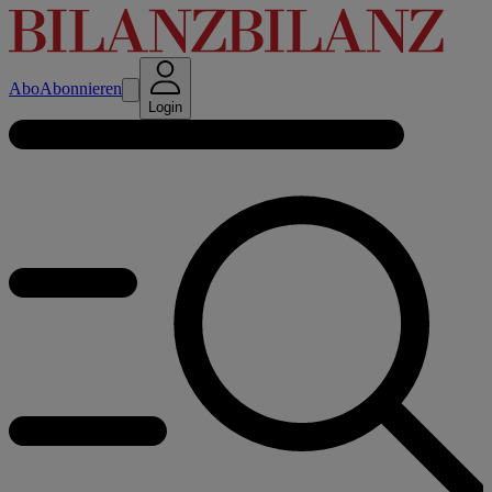
Abo
Abonnieren
Login