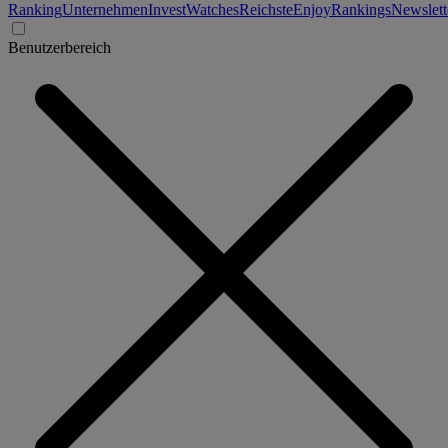
Ranking
Unternehmen
Invest
Watches
Reichste
Enjoy
Rankings
Newslett
Benutzerbereich