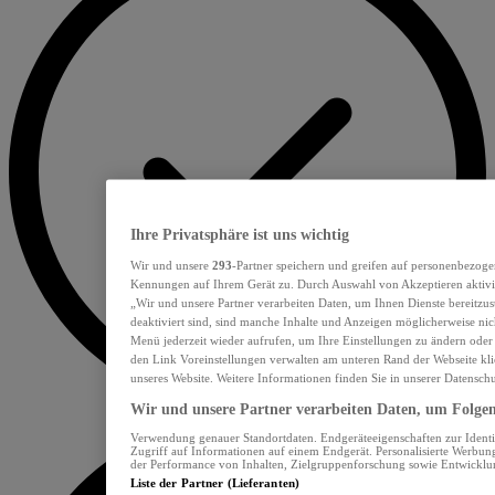
Ihre Privatsphäre ist uns wichtig
Wir und unsere
293
-Partner speichern und greifen auf personenbezoge
Kennungen auf Ihrem Gerät zu. Durch Auswahl von Akzeptieren aktivie
„Wir und unsere Partner verarbeiten Daten, um Ihnen Dienste bereitzu
deaktiviert sind, sind manche Inhalte und Anzeigen möglicherweise nich
Menü jederzeit wieder aufrufen, um Ihre Einstellungen zu ändern oder
den Link Voreinstellungen verwalten am unteren Rand der Webseite klic
unseres Website. Weitere Informationen finden Sie in unserer Datensch
Wir und unsere Partner verarbeiten Daten, um Folgend
Verwendung genauer Standortdaten. Endgeräteeigenschaften zur Identif
Zugriff auf Informationen auf einem Endgerät. Personalisierte Werbu
der Performance von Inhalten, Zielgruppenforschung sowie Entwickl
Liste der Partner (Lieferanten)