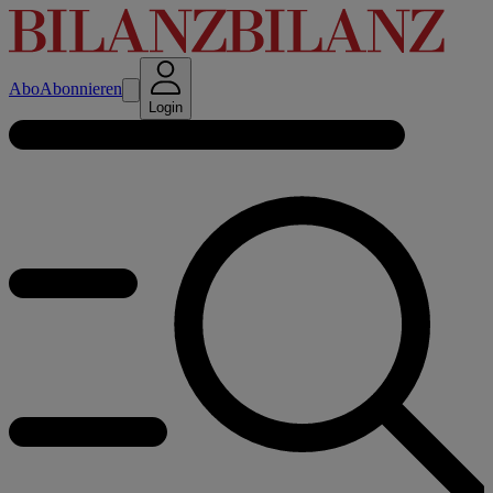
Abo
Abonnieren
Login