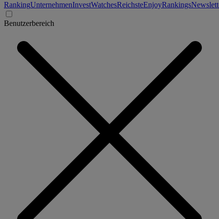
Ranking
Unternehmen
Invest
Watches
Reichste
Enjoy
Rankings
Newslett
Benutzerbereich