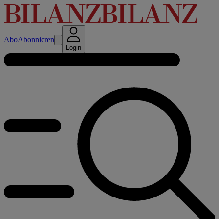
Abo
Abonnieren
Login