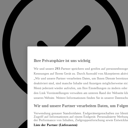
Ihre Privatsphäre ist uns wichtig
Wir und unsere
293
-Partner speichern und greifen auf personenbezoge
Kennungen auf Ihrem Gerät zu. Durch Auswahl von Akzeptieren aktivie
„Wir und unsere Partner verarbeiten Daten, um Ihnen Dienste bereitzu
deaktiviert sind, sind manche Inhalte und Anzeigen möglicherweise nich
Menü jederzeit wieder aufrufen, um Ihre Einstellungen zu ändern oder
den Link Voreinstellungen verwalten am unteren Rand der Webseite klic
unseres Website. Weitere Informationen finden Sie in unserer Datensch
Wir und unsere Partner verarbeiten Daten, um Folgend
Verwendung genauer Standortdaten. Endgeräteeigenschaften zur Identif
Zugriff auf Informationen auf einem Endgerät. Personalisierte Werbu
der Performance von Inhalten, Zielgruppenforschung sowie Entwickl
Liste der Partner (Lieferanten)