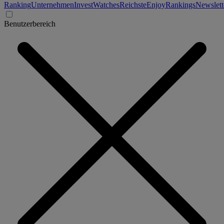
Ranking
Unternehmen
Invest
Watches
Reichste
Enjoy
Rankings
Newslett
Benutzerbereich