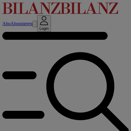
Abo
Abonnieren
Login