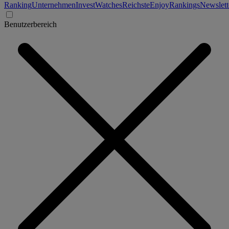
Ranking
Unternehmen
Invest
Watches
Reichste
Enjoy
Rankings
Newslett
Benutzerbereich