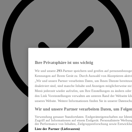
Ihre Privatsphäre ist uns wichtig
Wir und unsere
293
-Partner speichern und greifen auf personenbezoge
Kennungen auf Ihrem Gerät zu. Durch Auswahl von Akzeptieren aktivie
„Wir und unsere Partner verarbeiten Daten, um Ihnen Dienste bereitzu
deaktiviert sind, sind manche Inhalte und Anzeigen möglicherweise nich
Menü jederzeit wieder aufrufen, um Ihre Einstellungen zu ändern oder
den Link Voreinstellungen verwalten am unteren Rand der Webseite klic
unseres Website. Weitere Informationen finden Sie in unserer Datensch
Wir und unsere Partner verarbeiten Daten, um Folgend
Verwendung genauer Standortdaten. Endgeräteeigenschaften zur Identif
Zugriff auf Informationen auf einem Endgerät. Personalisierte Werbu
der Performance von Inhalten, Zielgruppenforschung sowie Entwickl
Liste der Partner (Lieferanten)