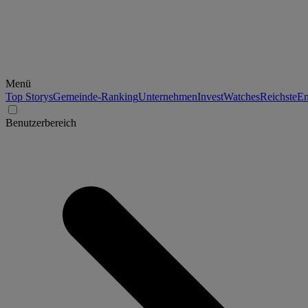
Menü
Top Storys
Gemeinde-Ranking
Unternehmen
Invest
Watches
Reichste
En
Benutzerbereich