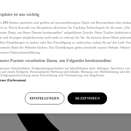
tsphäre ist uns wichtig
re
293
-Partner speichern und greifen auf personenbezogene Daten wie Browserdaten oder eind
ät zu. Durch Auswahl von Akzeptieren aktivieren Sie Tracking-Technologien für die unter „Wir
beiten Daten, um Ihnen Dienste bereitzustellen“ aufgeführten Zwecke. Wenn Tracker deaktiviert s
e und Anzeigen möglicherweise nicht mehr so relevant für Sie. Sie können dieses Menü jederzei
Ihre Einstellungen zu ändern oder Ihre Einwilligung zu widerrufen, indem Sie auf den Link Vor
unteren Rand der Webseite klicken. Ihre Einstellungen gelten innerhalb unseres Website. Weiter
 unserer Datenschutzerklärung.
sere Partner verarbeiten Daten, um Folgendes bereitzustellen:
nauer Standortdaten. Endgeräteeigenschaften zur Identifikation aktiv abfragen. Speichern von 
 auf einem Endgerät. Personalisierte Werbung und Inhalte, Messung von Werbeleistung und der
, Zielgruppenforschung sowie Entwicklung und Verbesserung von Angeboten.
rtner (Lieferanten)
EINSTELLUNGEN
AKZEPTIEREN