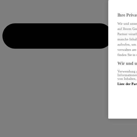
Ihre Priva
Wir und unse
auf Ihrem Ger
Partner verar
manche Inhalt
aufrufen, um 
verwalten am 
finden Sie in
Wir und un
Verwendung ge
Informationen
von Inhalten
Liste der Pa