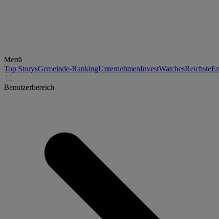
Menü
Top Storys
Gemeinde-Ranking
Unternehmen
Invest
Watches
Reichste
En
Benutzerbereich