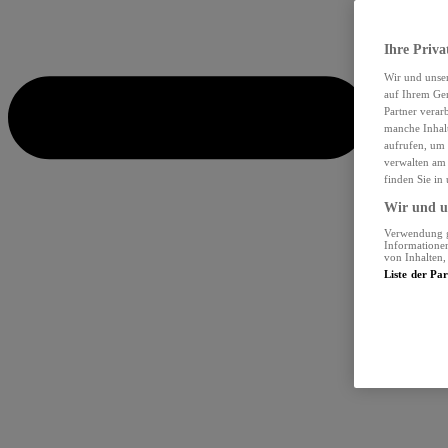
Ihre Priva
Wir und unse
auf Ihrem Ger
Partner verar
manche Inhalt
aufrufen, um 
verwalten am 
finden Sie in
Wir und un
Verwendung ge
Informationen
von Inhalten
Liste der Pa