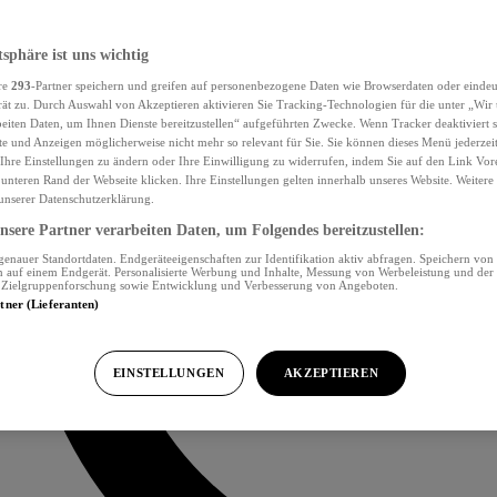
tsphäre ist uns wichtig
re
293
-Partner speichern und greifen auf personenbezogene Daten wie Browserdaten oder eind
ät zu. Durch Auswahl von Akzeptieren aktivieren Sie Tracking-Technologien für die unter „Wir
beiten Daten, um Ihnen Dienste bereitzustellen“ aufgeführten Zwecke. Wenn Tracker deaktiviert s
e und Anzeigen möglicherweise nicht mehr so relevant für Sie. Sie können dieses Menü jederzei
Ihre Einstellungen zu ändern oder Ihre Einwilligung zu widerrufen, indem Sie auf den Link Vor
unteren Rand der Webseite klicken. Ihre Einstellungen gelten innerhalb unseres Website. Weiter
 unserer Datenschutzerklärung.
sere Partner verarbeiten Daten, um Folgendes bereitzustellen:
nauer Standortdaten. Endgeräteeigenschaften zur Identifikation aktiv abfragen. Speichern von 
 auf einem Endgerät. Personalisierte Werbung und Inhalte, Messung von Werbeleistung und der
, Zielgruppenforschung sowie Entwicklung und Verbesserung von Angeboten.
rtner (Lieferanten)
EINSTELLUNGEN
AKZEPTIEREN