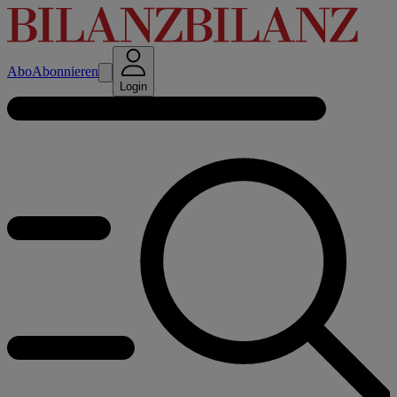
Abo
Abonnieren
Login