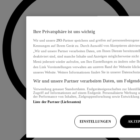
Ihre Privatsphäre ist uns wichtig
Wir und unsere
293
-Partner speichern und greifen auf personenbezogene
Kennungen auf Ihrem Gerät zu. Durch Auswahl von Akzeptieren aktiviere
„Wir und unsere Partner verarbeiten Daten, um Ihnen Dienste bereitzust
deaktiviert sind, sind manche Inhalte und Anzeigen möglicherweise nicht 
Menü jederzeit wieder aufrufen, um Ihre Einstellungen zu ändern oder Ih
den Link Voreinstellungen verwalten am unteren Rand der Webseite klicke
unseres Website. Weitere Informationen finden Sie in unserer Datenschutz
Wir und unsere Partner verarbeiten Daten, um Folgendes
Verwendung genauer Standortdaten. Endgeräteeigenschaften zur Identifik
Zugriff auf Informationen auf einem Endgerät. Personalisierte Werbung 
der Performance von Inhalten, Zielgruppenforschung sowie Entwicklun
Liste der Partner (Lieferanten)
EINSTELLUNGEN
AKZEP