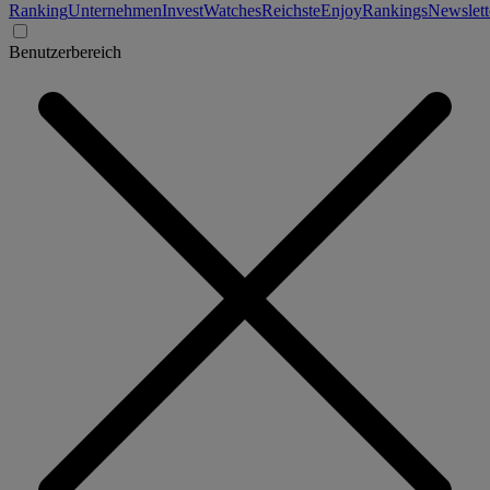
Ranking
Unternehmen
Invest
Watches
Reichste
Enjoy
Rankings
Newslett
Benutzerbereich