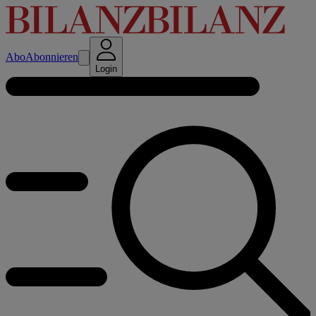
Abo
Abonnieren
Login