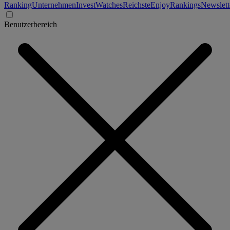
Ranking
Unternehmen
Invest
Watches
Reichste
Enjoy
Rankings
Newslett
Benutzerbereich