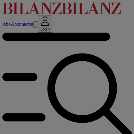
Abo
Abonnieren
Login