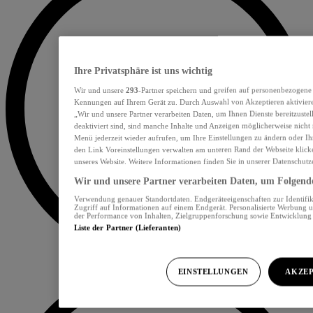
Ihre Privatsphäre ist uns wichtig
Wir und unsere
293
-Partner speichern und greifen auf personenbezogene
Kennungen auf Ihrem Gerät zu. Durch Auswahl von Akzeptieren aktiviere
„Wir und unsere Partner verarbeiten Daten, um Ihnen Dienste bereitzust
deaktiviert sind, sind manche Inhalte und Anzeigen möglicherweise nicht 
Menü jederzeit wieder aufrufen, um Ihre Einstellungen zu ändern oder Ih
den Link Voreinstellungen verwalten am unteren Rand der Webseite klicke
unseres Website. Weitere Informationen finden Sie in unserer Datenschutz
Wir und unsere Partner verarbeiten Daten, um Folgendes
Verwendung genauer Standortdaten. Endgeräteeigenschaften zur Identifik
Zugriff auf Informationen auf einem Endgerät. Personalisierte Werbung 
der Performance von Inhalten, Zielgruppenforschung sowie Entwicklun
Liste der Partner (Lieferanten)
EINSTELLUNGEN
AKZEP