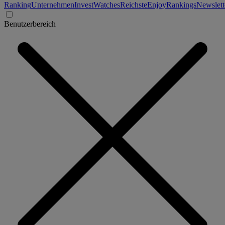
Ranking
Unternehmen
Invest
Watches
Reichste
Enjoy
Rankings
Newslett
Benutzerbereich