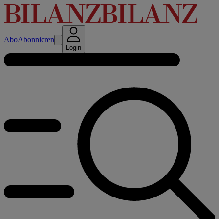
Abo
Abonnieren
Login