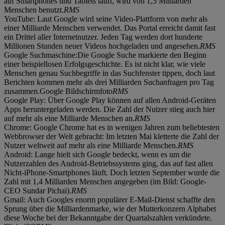
auf Smartphones und Tablets läuft, wird von 1,5 Milliarden
Menschen benutzt.
RMS
YouTube: Laut Google wird seine Video-Plattform von mehr als
einer Milliarde Menschen verwendet. Das Portal erreicht damit fast
ein Drittel aller Internetnutzer. Jeden Tag werden dort hunderte
Millionen Stunden neuer Videos hochgeladen und angesehen.
RMS
Google Suchmaschine:Die Google Suche markierte den Beginn
einer beispiellosen Erfolgsgeschichte. Es ist nicht klar, wie viele
Menschen genau Suchbegriffe in das Suchfenster tippen, doch laut
Berichten kommen mehr als drei Milliarden Suchanfragen pro Tag
zusammen.Google Bildschirmfoto
RMS
Google Play: Über Google Play können auf allen Android-Geräten
Apps heruntergeladen werden. Die Zahl der Nutzer stieg auch hier
auf mehr als eine Milliarde Menschen an.
RMS
Chrome: Google Chrome hat es in wenigen Jahren zum beliebtesten
Webbrowser der Welt gebracht: Im letzten Mai kletterte die Zahl der
Nutzer weltweit auf mehr als eine Milliarde Menschen.
RMS
Android: Lange hielt sich Google bedeckt, wenn es um die
Nutzerzahlen des Android-Betriebssystems ging, das auf fast allen
Nicht-iPhone-Smartphones läuft. Doch letzten September wurde die
Zahl mit 1,4 Milliarden Menschen angegeben (im Bild: Google-
CEO Sundar Pichai).
RMS
Gmail: Auch Googles enorm populärer E-Mail-Dienst schaffte den
Sprung über die Milliardenmarke, wie der Mutterkonzern Alphabet
diese Woche bei der Bekanntgabe der Quartalszahlen verkündete.