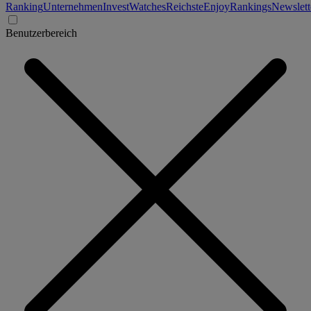
Ranking
Unternehmen
Invest
Watches
Reichste
Enjoy
Rankings
Newslett
Benutzerbereich