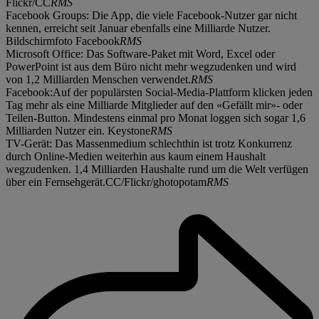
Flickr/CC
RMS
Facebook Groups: Die App, die viele Facebook-Nutzer gar nicht
kennen, erreicht seit Januar ebenfalls eine Milliarde Nutzer.
Bildschirmfoto Facebook
RMS
Microsoft Office: Das Software-Paket mit Word, Excel oder
PowerPoint ist aus dem Büro nicht mehr wegzudenken und wird
von 1,2 Milliarden Menschen verwendet.
RMS
Facebook:Auf der populärsten Social-Media-Plattform klicken jeden
Tag mehr als eine Milliarde Mitglieder auf den «Gefällt mir»- oder
Teilen-Button. Mindestens einmal pro Monat loggen sich sogar 1,6
Milliarden Nutzer ein. Keystone
RMS
TV-Gerät: Das Massenmedium schlechthin ist trotz Konkurrenz
durch Online-Medien weiterhin aus kaum einem Haushalt
wegzudenken. 1,4 Milliarden Haushalte rund um die Welt verfügen
über ein Fernsehgerät.CC/Flickr/ghotopotam
RMS