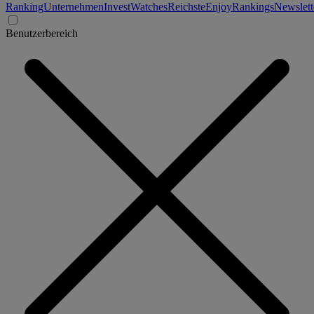
Ranking
Unternehmen
Invest
Watches
Reichste
Enjoy
Rankings
Newslett
Benutzerbereich