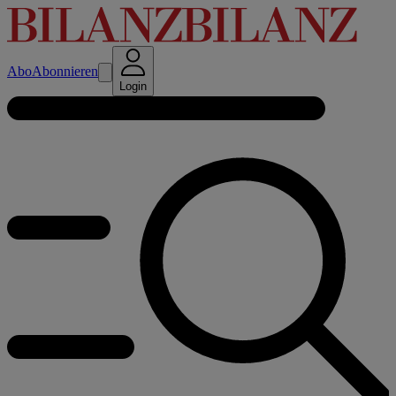
Abo
Abonnieren
Login