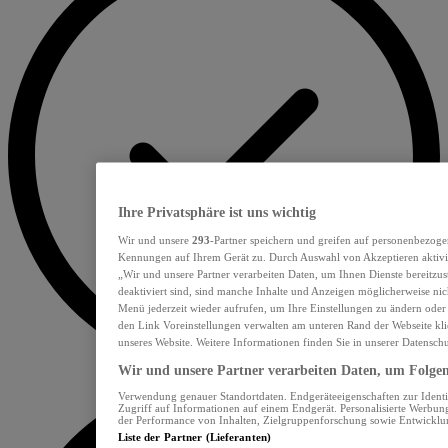
Ihre Privatsphäre ist uns wichtig
Wir und unsere
293
-Partner speichern und greifen auf personenbezoge
Kennungen auf Ihrem Gerät zu. Durch Auswahl von Akzeptieren aktivie
„Wir und unsere Partner verarbeiten Daten, um Ihnen Dienste bereitzu
deaktiviert sind, sind manche Inhalte und Anzeigen möglicherweise nich
Menü jederzeit wieder aufrufen, um Ihre Einstellungen zu ändern oder
den Link Voreinstellungen verwalten am unteren Rand der Webseite klic
unseres Website. Weitere Informationen finden Sie in unserer Datensch
Wir und unsere Partner verarbeiten Daten, um Folgend
Verwendung genauer Standortdaten. Endgeräteeigenschaften zur Identif
Zugriff auf Informationen auf einem Endgerät. Personalisierte Werbu
der Performance von Inhalten, Zielgruppenforschung sowie Entwickl
Liste der Partner (Lieferanten)