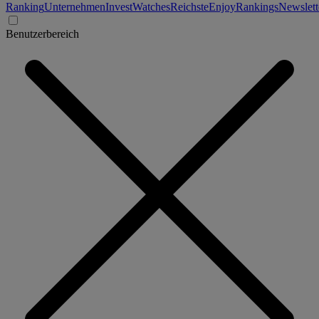
Ranking
Unternehmen
Invest
Watches
Reichste
Enjoy
Rankings
Newslett
Benutzerbereich