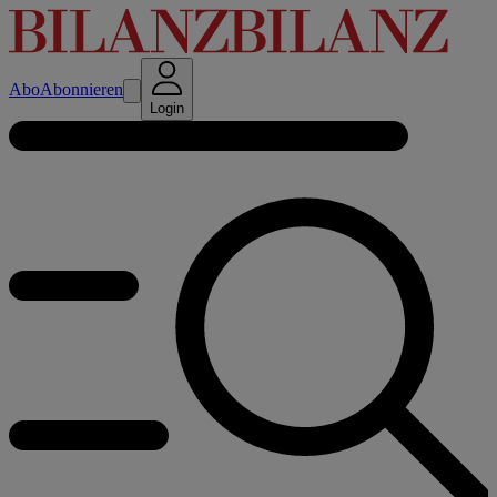
Abo
Abonnieren
Login