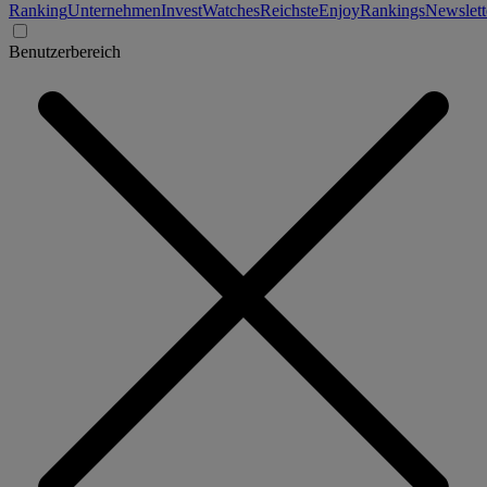
Ranking
Unternehmen
Invest
Watches
Reichste
Enjoy
Rankings
Newslett
Benutzerbereich