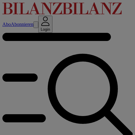
Abo
Abonnieren
Login