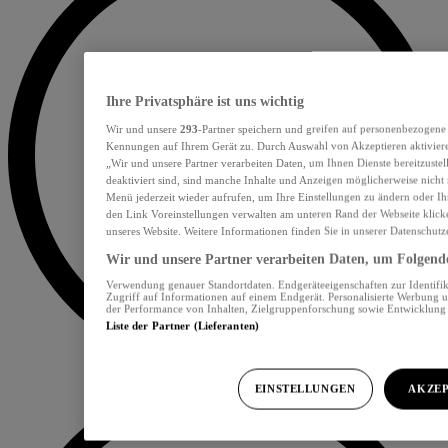
Ihre Privatsphäre ist uns wichtig
Wir und unsere
293
-Partner speichern und greifen auf personenbezogene
Kennungen auf Ihrem Gerät zu. Durch Auswahl von Akzeptieren aktiviere
„Wir und unsere Partner verarbeiten Daten, um Ihnen Dienste bereitzust
deaktiviert sind, sind manche Inhalte und Anzeigen möglicherweise nicht 
Menü jederzeit wieder aufrufen, um Ihre Einstellungen zu ändern oder Ih
den Link Voreinstellungen verwalten am unteren Rand der Webseite klicke
unseres Website. Weitere Informationen finden Sie in unserer Datenschutz
Wir und unsere Partner verarbeiten Daten, um Folgendes
Verwendung genauer Standortdaten. Endgeräteeigenschaften zur Identifik
Zugriff auf Informationen auf einem Endgerät. Personalisierte Werbung 
der Performance von Inhalten, Zielgruppenforschung sowie Entwicklun
Liste der Partner (Lieferanten)
EINSTELLUNGEN
AKZEP