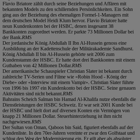
Flavio Briatore zählt durch seine Beziehungen und Affären mit
bekannten Models zu den schillernden Persönlichkeiten. Ein Sohn
ging aus der Beziehung des ehemaligen Formel-1-Managers mit
dem deutschen Model Heidi Klum hervor. Flavio Briatore hatte
neun Kundenkonten bei der HSBC, denen insgesamt 38
Bankkonten zugeordnet werden. Er parkte 73 Millionen Dollar bei
der Bank.
RMS
Der jordanische König Abdullah II Ibn Al-Hussein genoss eine
Ausbildung an der Kadettenschule der Militärakademie Sandhurst.
König Abdullah II bin Al-Hussein gehörte seit 2006 zum
Kundenstamm der HSBC. Er hatte dort drei Bankkonten mit einem
Guthaben von 42 Millionen Dollar.
RMS
Der amerikanische Schauspieler Christian Slater ist bekannt durch
zahlreiche TV-Serien und Filme wie «Robin Hood - König der
Diebe» oder «Interview mit einem Vampir». Christian Slater führte
von 1996 bis 1997 ein Kundenkonto bei der HSBC. Seine genauen
Aktivitäten sind nicht bekannt.
RMS
Bahrains Scheich Salman bin Hamad Al-Khalifa nutze ebenfalls die
Dienstleistungen der HSBC Schweiz. Er war seit 2001 Kunde bei
der HSBC und hielt dort auf diversen Konten ein Vermögen von
knapp 21 Millionen Dollar. Steuerhinterziehung ist ihm nicht
nachgewiesen.
RMS
Der Sultan von Oman, Qaboos bin Said, figuriert ebenfalls auf der
Kundenliste. In den 70er-Jahren vereinte er zwar den Golfstaat und
schlug den Weg der Modernisierung ein. Er gilt aber als absoluter