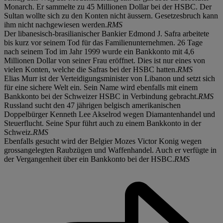
Monarch. Er sammelte zu 45 Millionen Dollar bei der HSBC. Der
Sultan wollte sich zu den Konten nicht äussern. Gesetzesbruch kann
ihm nicht nachgewiesen werden.
RMS
Der libanesisch-brasilianischer Bankier Edmond J. Safra arbeitete
bis kurz vor seinem Tod für das Familienunternehmen. 26 Tage
nach seinem Tod im Jahr 1999 wurde ein Bankkonto mit 4,6
Millionen Dollar von seiner Frau eröffnet. Dies ist nur eines von
vielen Konten, welche die Safras bei der HSBC hatten.
RMS
Elias Murr ist der Verteidigungsminister von Libanon und setzt sich
für eine sichere Welt ein. Sein Name wird ebenfalls mit einem
Bankkonto bei der Schweizer HSBC in Verbindung gebracht.
RMS
Russland sucht den 47 jährigen belgisch amerikanischen
Doppelbürger Kenneth Lee Akselrod wegen Diamantenhandel und
Steuerflucht. Seine Spur führt auch zu einem Bankkonto in der
Schweiz.
RMS
Ebenfalls gesucht wird der Belgier Mozes Victor Konig wegen
grossangelegten Raubzügen und Waffenhandel. Auch er verfügte in
der Vergangenheit über ein Bankkonto bei der HSBC.
RMS