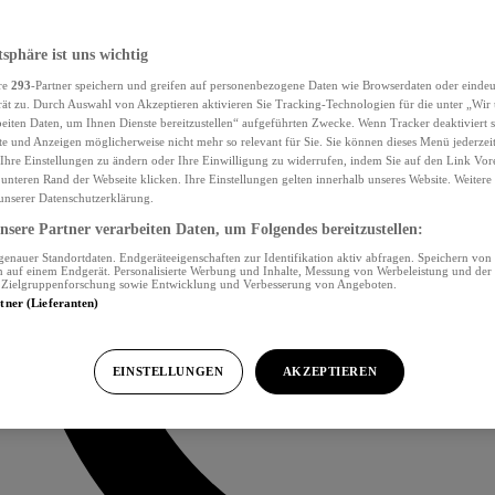
tsphäre ist uns wichtig
re
293
-Partner speichern und greifen auf personenbezogene Daten wie Browserdaten oder eind
ät zu. Durch Auswahl von Akzeptieren aktivieren Sie Tracking-Technologien für die unter „Wir
beiten Daten, um Ihnen Dienste bereitzustellen“ aufgeführten Zwecke. Wenn Tracker deaktiviert s
e und Anzeigen möglicherweise nicht mehr so relevant für Sie. Sie können dieses Menü jederzei
Ihre Einstellungen zu ändern oder Ihre Einwilligung zu widerrufen, indem Sie auf den Link Vor
unteren Rand der Webseite klicken. Ihre Einstellungen gelten innerhalb unseres Website. Weiter
 unserer Datenschutzerklärung.
sere Partner verarbeiten Daten, um Folgendes bereitzustellen:
nauer Standortdaten. Endgeräteeigenschaften zur Identifikation aktiv abfragen. Speichern von 
 auf einem Endgerät. Personalisierte Werbung und Inhalte, Messung von Werbeleistung und der
, Zielgruppenforschung sowie Entwicklung und Verbesserung von Angeboten.
rtner (Lieferanten)
EINSTELLUNGEN
AKZEPTIEREN