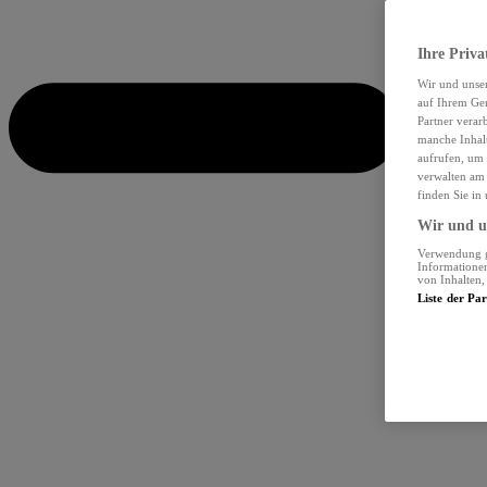
Ihre Priva
Wir und unse
auf Ihrem Ger
Partner verar
manche Inhalt
aufrufen, um 
verwalten am 
finden Sie in
Wir und un
Verwendung ge
Informationen
von Inhalten
Liste der Pa