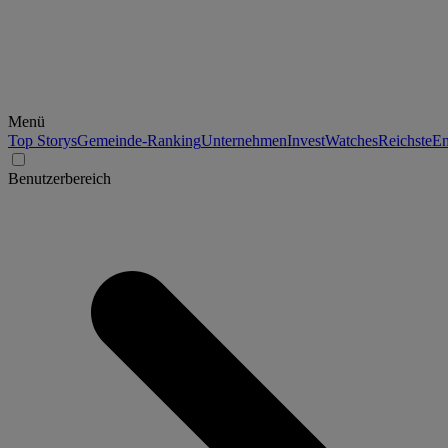
Menü
Top Storys
Gemeinde-Ranking
Unternehmen
Invest
Watches
Reichste
En
Benutzerbereich