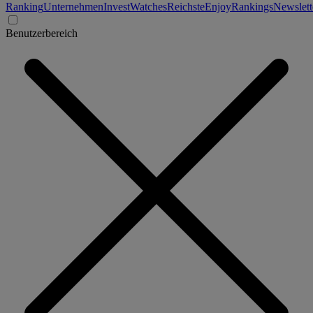
Ranking
Unternehmen
Invest
Watches
Reichste
Enjoy
Rankings
Newslett
Benutzerbereich