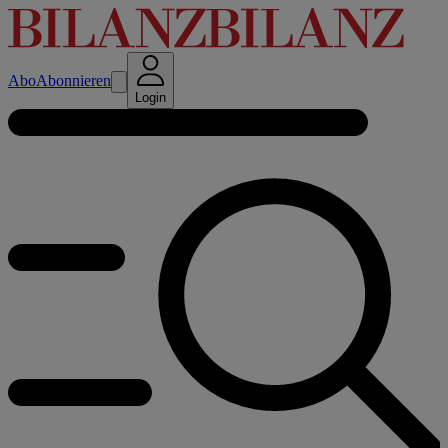
Abo
Abonnieren
Login