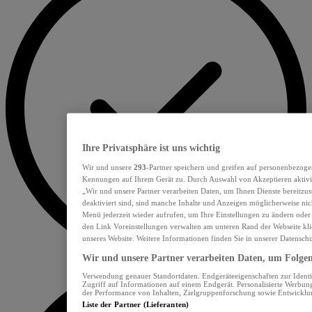
Ihre Privatsphäre ist uns wichtig
Wir und unsere
293
-Partner speichern und greifen auf personenbezoge
Kennungen auf Ihrem Gerät zu. Durch Auswahl von Akzeptieren aktivie
„Wir und unsere Partner verarbeiten Daten, um Ihnen Dienste bereitzu
deaktiviert sind, sind manche Inhalte und Anzeigen möglicherweise nich
Menü jederzeit wieder aufrufen, um Ihre Einstellungen zu ändern oder
den Link Voreinstellungen verwalten am unteren Rand der Webseite klic
unseres Website. Weitere Informationen finden Sie in unserer Datensch
Wir und unsere Partner verarbeiten Daten, um Folgend
Verwendung genauer Standortdaten. Endgeräteeigenschaften zur Identif
Zugriff auf Informationen auf einem Endgerät. Personalisierte Werbu
der Performance von Inhalten, Zielgruppenforschung sowie Entwickl
Liste der Partner (Lieferanten)