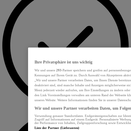
Ihre Privatsphäre ist uns wichtig
Wir und unsere
293
-Partner speichern und greifen auf personenbezoge
Kennungen auf Ihrem Gerät zu. Durch Auswahl von Akzeptieren aktivie
„Wir und unsere Partner verarbeiten Daten, um Ihnen Dienste bereitzu
deaktiviert sind, sind manche Inhalte und Anzeigen möglicherweise nich
Menü jederzeit wieder aufrufen, um Ihre Einstellungen zu ändern oder
den Link Voreinstellungen verwalten am unteren Rand der Webseite klic
unseres Website. Weitere Informationen finden Sie in unserer Datensch
Wir und unsere Partner verarbeiten Daten, um Folgend
Verwendung genauer Standortdaten. Endgeräteeigenschaften zur Identif
Zugriff auf Informationen auf einem Endgerät. Personalisierte Werbu
der Performance von Inhalten, Zielgruppenforschung sowie Entwickl
Liste der Partner (Lieferanten)