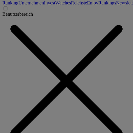
Ranking
Unternehmen
Invest
Watches
Reichste
Enjoy
Rankings
Newslett
Benutzerbereich