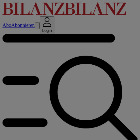
Abo
Abonnieren
Login