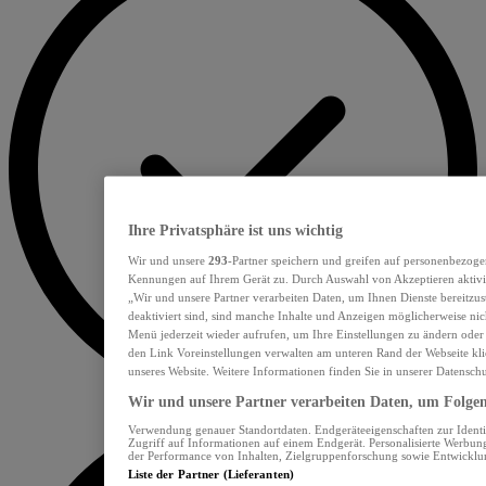
Ihre Privatsphäre ist uns wichtig
Wir und unsere
293
-Partner speichern und greifen auf personenbezoge
Kennungen auf Ihrem Gerät zu. Durch Auswahl von Akzeptieren aktivie
„Wir und unsere Partner verarbeiten Daten, um Ihnen Dienste bereitzu
deaktiviert sind, sind manche Inhalte und Anzeigen möglicherweise nich
Menü jederzeit wieder aufrufen, um Ihre Einstellungen zu ändern oder
den Link Voreinstellungen verwalten am unteren Rand der Webseite klic
unseres Website. Weitere Informationen finden Sie in unserer Datensch
Wir und unsere Partner verarbeiten Daten, um Folgend
Verwendung genauer Standortdaten. Endgeräteeigenschaften zur Identif
Zugriff auf Informationen auf einem Endgerät. Personalisierte Werbu
der Performance von Inhalten, Zielgruppenforschung sowie Entwickl
Liste der Partner (Lieferanten)