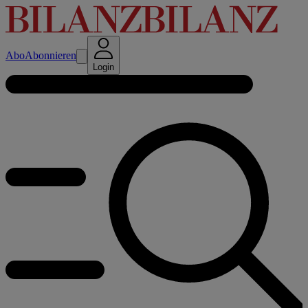
Abo
Abonnieren
Login