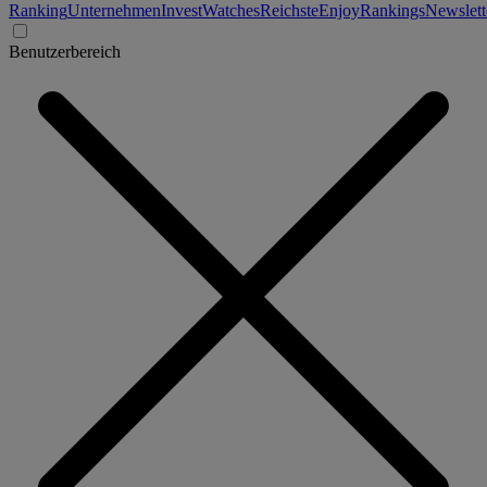
Ranking
Unternehmen
Invest
Watches
Reichste
Enjoy
Rankings
Newslett
Benutzerbereich