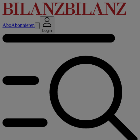
Abo
Abonnieren
Login