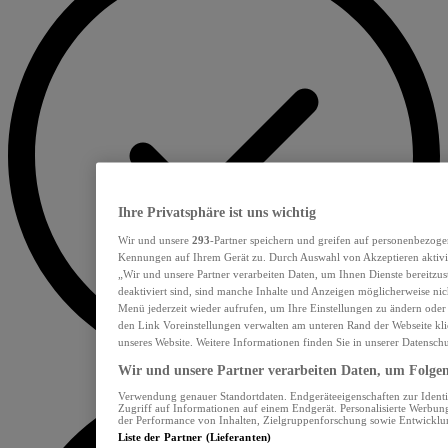
Ihre Privatsphäre ist uns wichtig
Wir und unsere
293
-Partner speichern und greifen auf personenbezoge
Kennungen auf Ihrem Gerät zu. Durch Auswahl von Akzeptieren aktivie
„Wir und unsere Partner verarbeiten Daten, um Ihnen Dienste bereitzu
deaktiviert sind, sind manche Inhalte und Anzeigen möglicherweise nich
Menü jederzeit wieder aufrufen, um Ihre Einstellungen zu ändern oder
den Link Voreinstellungen verwalten am unteren Rand der Webseite klic
unseres Website. Weitere Informationen finden Sie in unserer Datensch
Wir und unsere Partner verarbeiten Daten, um Folgend
Verwendung genauer Standortdaten. Endgeräteeigenschaften zur Identif
Zugriff auf Informationen auf einem Endgerät. Personalisierte Werbu
der Performance von Inhalten, Zielgruppenforschung sowie Entwickl
Liste der Partner (Lieferanten)