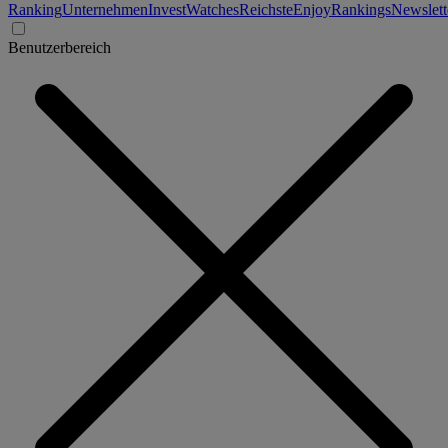
Ranking
Unternehmen
Invest
Watches
Reichste
Enjoy
Rankings
Newslett
Benutzerbereich