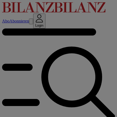
Abo
Abonnieren
Login