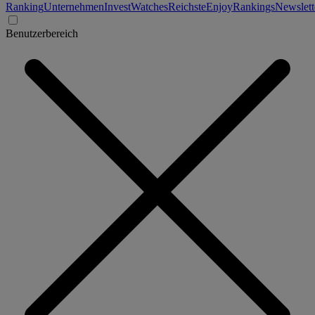
Ranking
Unternehmen
Invest
Watches
Reichste
Enjoy
Rankings
Newslett
Benutzerbereich