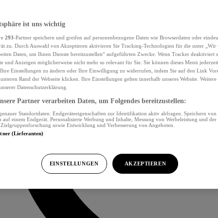
tsphäre ist uns wichtig
re
293
-Partner speichern und greifen auf personenbezogene Daten wie Browserdaten oder eind
ät zu. Durch Auswahl von Akzeptieren aktivieren Sie Tracking-Technologien für die unter „Wir
beiten Daten, um Ihnen Dienste bereitzustellen“ aufgeführten Zwecke. Wenn Tracker deaktiviert s
e und Anzeigen möglicherweise nicht mehr so relevant für Sie. Sie können dieses Menü jederzei
Ihre Einstellungen zu ändern oder Ihre Einwilligung zu widerrufen, indem Sie auf den Link Vor
unteren Rand der Webseite klicken. Ihre Einstellungen gelten innerhalb unseres Website. Weiter
 unserer Datenschutzerklärung.
sere Partner verarbeiten Daten, um Folgendes bereitzustellen:
nauer Standortdaten. Endgeräteeigenschaften zur Identifikation aktiv abfragen. Speichern von 
 auf einem Endgerät. Personalisierte Werbung und Inhalte, Messung von Werbeleistung und der
, Zielgruppenforschung sowie Entwicklung und Verbesserung von Angeboten.
rtner (Lieferanten)
EINSTELLUNGEN
AKZEPTIEREN