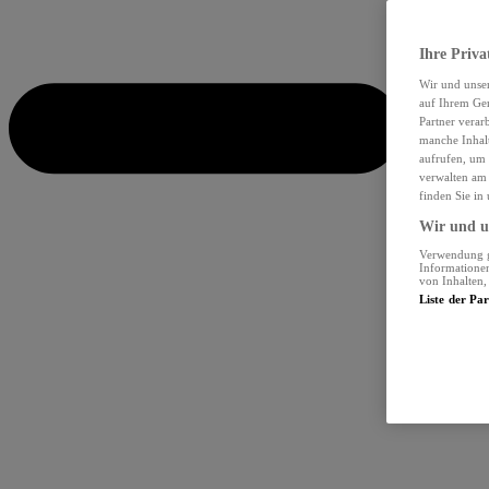
Ihre Priva
Wir und unse
auf Ihrem Ger
Partner verar
manche Inhalt
aufrufen, um 
verwalten am 
finden Sie in
Wir und un
Verwendung ge
Informationen
von Inhalten
Liste der Pa