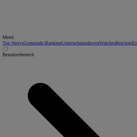
Menü
Top Storys
Gemeinde-Ranking
Unternehmen
Invest
Watches
Reichste
En
Benutzerbereich