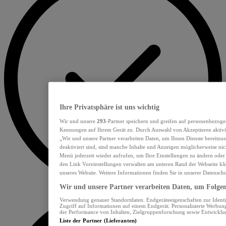
Ihre Privatsphäre ist uns wichtig
Wir und unsere
293
-Partner speichern und greifen auf personenbezoge
Kennungen auf Ihrem Gerät zu. Durch Auswahl von Akzeptieren aktivie
„Wir und unsere Partner verarbeiten Daten, um Ihnen Dienste bereitzu
deaktiviert sind, sind manche Inhalte und Anzeigen möglicherweise nich
Menü jederzeit wieder aufrufen, um Ihre Einstellungen zu ändern oder
den Link Voreinstellungen verwalten am unteren Rand der Webseite klic
unseres Website. Weitere Informationen finden Sie in unserer Datensch
Wir und unsere Partner verarbeiten Daten, um Folgend
Verwendung genauer Standortdaten. Endgeräteeigenschaften zur Identif
Zugriff auf Informationen auf einem Endgerät. Personalisierte Werbu
der Performance von Inhalten, Zielgruppenforschung sowie Entwickl
Liste der Partner (Lieferanten)