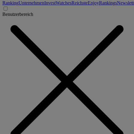
Ranking
Unternehmen
Invest
Watches
Reichste
Enjoy
Rankings
Newslett
Benutzerbereich