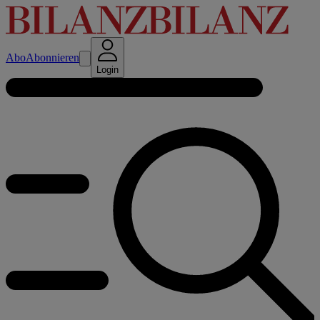
Abo
Abonnieren
Login