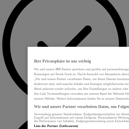
Ihre Privatsphäre ist uns wichtig
Wir und unsere
293
-Partner speichern und greifen auf personenbezoge
Kennungen auf Ihrem Gerät zu. Durch Auswahl von Akzeptieren aktivie
„Wir und unsere Partner verarbeiten Daten, um Ihnen Dienste bereitzu
deaktiviert sind, sind manche Inhalte und Anzeigen möglicherweise nich
Menü jederzeit wieder aufrufen, um Ihre Einstellungen zu ändern oder
den Link Voreinstellungen verwalten am unteren Rand der Webseite klic
unseres Website. Weitere Informationen finden Sie in unserer Datensch
Wir und unsere Partner verarbeiten Daten, um Folgend
Verwendung genauer Standortdaten. Endgeräteeigenschaften zur Identif
Zugriff auf Informationen auf einem Endgerät. Personalisierte Werbu
der Performance von Inhalten, Zielgruppenforschung sowie Entwickl
Liste der Partner (Lieferanten)