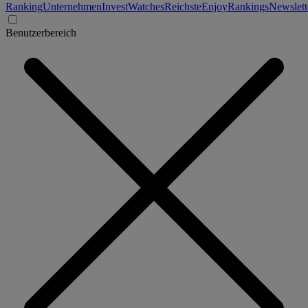
Ranking
Unternehmen
Invest
Watches
Reichste
Enjoy
Rankings
Newslett
Benutzerbereich