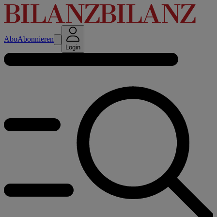
Abo
Abonnieren
Login