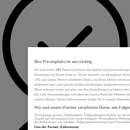
Ihre Privatsphäre ist uns wichtig
Wir und unsere
293
-Partner speichern und greifen auf personenbezoge
Kennungen auf Ihrem Gerät zu. Durch Auswahl von Akzeptieren aktivie
„Wir und unsere Partner verarbeiten Daten, um Ihnen Dienste bereitzu
deaktiviert sind, sind manche Inhalte und Anzeigen möglicherweise nich
Menü jederzeit wieder aufrufen, um Ihre Einstellungen zu ändern oder
den Link Voreinstellungen verwalten am unteren Rand der Webseite klic
unseres Website. Weitere Informationen finden Sie in unserer Datensch
Wir und unsere Partner verarbeiten Daten, um Folgend
Verwendung genauer Standortdaten. Endgeräteeigenschaften zur Identif
Zugriff auf Informationen auf einem Endgerät. Personalisierte Werbu
der Performance von Inhalten, Zielgruppenforschung sowie Entwickl
Liste der Partner (Lieferanten)