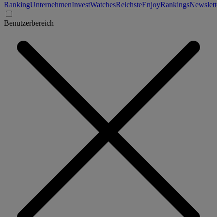
Ranking
Unternehmen
Invest
Watches
Reichste
Enjoy
Rankings
Newslett
Benutzerbereich