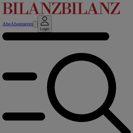
Abo
Abonnieren
Login