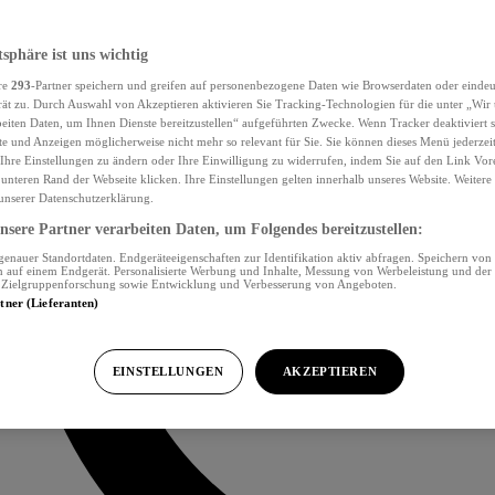
tsphäre ist uns wichtig
re
293
-Partner speichern und greifen auf personenbezogene Daten wie Browserdaten oder eind
ät zu. Durch Auswahl von Akzeptieren aktivieren Sie Tracking-Technologien für die unter „Wir
beiten Daten, um Ihnen Dienste bereitzustellen“ aufgeführten Zwecke. Wenn Tracker deaktiviert s
e und Anzeigen möglicherweise nicht mehr so relevant für Sie. Sie können dieses Menü jederzei
Ihre Einstellungen zu ändern oder Ihre Einwilligung zu widerrufen, indem Sie auf den Link Vor
unteren Rand der Webseite klicken. Ihre Einstellungen gelten innerhalb unseres Website. Weiter
 unserer Datenschutzerklärung.
sere Partner verarbeiten Daten, um Folgendes bereitzustellen:
nauer Standortdaten. Endgeräteeigenschaften zur Identifikation aktiv abfragen. Speichern von 
 auf einem Endgerät. Personalisierte Werbung und Inhalte, Messung von Werbeleistung und der
, Zielgruppenforschung sowie Entwicklung und Verbesserung von Angeboten.
rtner (Lieferanten)
EINSTELLUNGEN
AKZEPTIEREN