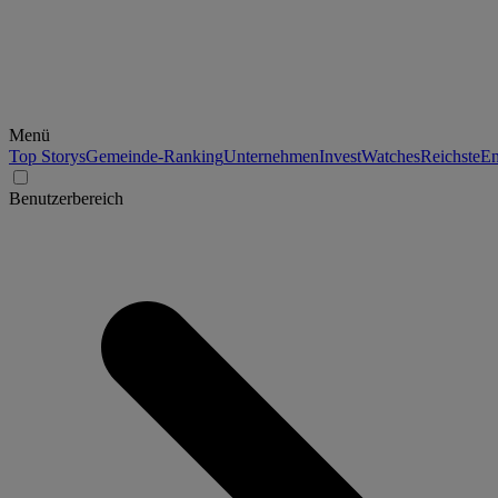
Menü
Top Storys
Gemeinde-Ranking
Unternehmen
Invest
Watches
Reichste
En
Benutzerbereich