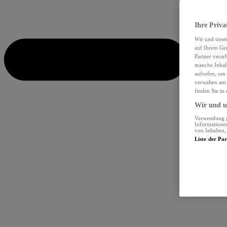
Ihre Priva
Wir und unse
auf Ihrem Ger
Partner verar
manche Inhalt
aufrufen, um 
verwalten am 
finden Sie in
Wir und un
Verwendung ge
Informationen
von Inhalten
Liste der Pa