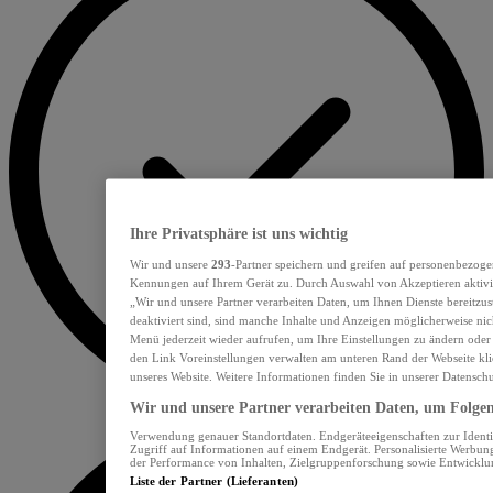
Ihre Privatsphäre ist uns wichtig
Wir und unsere
293
-Partner speichern und greifen auf personenbezoge
Kennungen auf Ihrem Gerät zu. Durch Auswahl von Akzeptieren aktivie
„Wir und unsere Partner verarbeiten Daten, um Ihnen Dienste bereitzu
deaktiviert sind, sind manche Inhalte und Anzeigen möglicherweise nich
Menü jederzeit wieder aufrufen, um Ihre Einstellungen zu ändern oder
den Link Voreinstellungen verwalten am unteren Rand der Webseite klic
unseres Website. Weitere Informationen finden Sie in unserer Datensch
Wir und unsere Partner verarbeiten Daten, um Folgend
Verwendung genauer Standortdaten. Endgeräteeigenschaften zur Identif
Zugriff auf Informationen auf einem Endgerät. Personalisierte Werbu
der Performance von Inhalten, Zielgruppenforschung sowie Entwickl
Liste der Partner (Lieferanten)