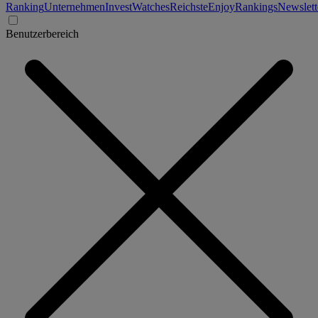
Ranking
Unternehmen
Invest
Watches
Reichste
Enjoy
Rankings
Newslett
Benutzerbereich