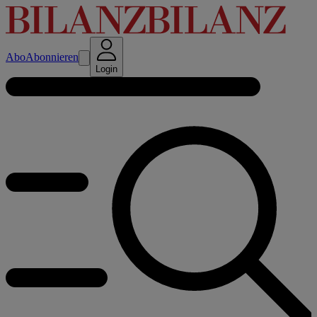
Abo
Abonnieren
Login