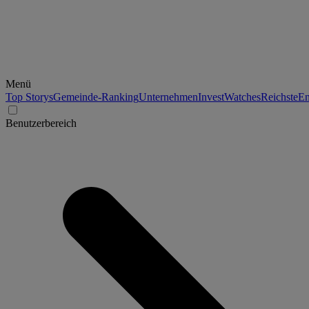
Menü
Top Storys
Gemeinde-Ranking
Unternehmen
Invest
Watches
Reichste
En
Benutzerbereich