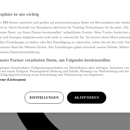
tsphäre ist uns wichtig
re
293
-Partner speichern und greifen auf personenbezogene Daten wie Browserdaten oder eind
ät zu. Durch Auswahl von Akzeptieren aktivieren Sie Tracking-Technologien für die unter „Wir
beiten Daten, um Ihnen Dienste bereitzustellen“ aufgeführten Zwecke. Wenn Tracker deaktiviert s
e und Anzeigen möglicherweise nicht mehr so relevant für Sie. Sie können dieses Menü jederzei
Ihre Einstellungen zu ändern oder Ihre Einwilligung zu widerrufen, indem Sie auf den Link Vor
unteren Rand der Webseite klicken. Ihre Einstellungen gelten innerhalb unseres Website. Weiter
 unserer Datenschutzerklärung.
sere Partner verarbeiten Daten, um Folgendes bereitzustellen:
nauer Standortdaten. Endgeräteeigenschaften zur Identifikation aktiv abfragen. Speichern von 
 auf einem Endgerät. Personalisierte Werbung und Inhalte, Messung von Werbeleistung und der
, Zielgruppenforschung sowie Entwicklung und Verbesserung von Angeboten.
rtner (Lieferanten)
EINSTELLUNGEN
AKZEPTIEREN