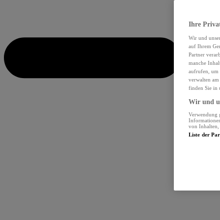
Ihre Priva
Wir und unse
auf Ihrem Ger
Partner verar
manche Inhalt
aufrufen, um 
verwalten am 
finden Sie in
Wir und un
Verwendung ge
Informationen
von Inhalten
Liste der Pa