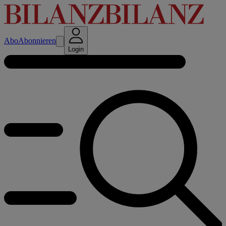
Abo
Abonnieren
Login