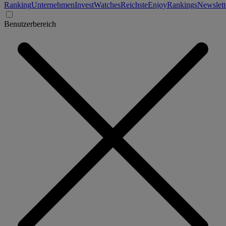
Ranking
Unternehmen
Invest
Watches
Reichste
Enjoy
Rankings
Newslett
Benutzerbereich