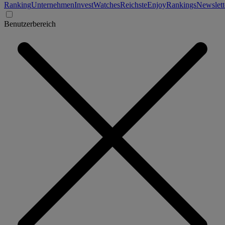
Ranking
Unternehmen
Invest
Watches
Reichste
Enjoy
Rankings
Newslett
Benutzerbereich