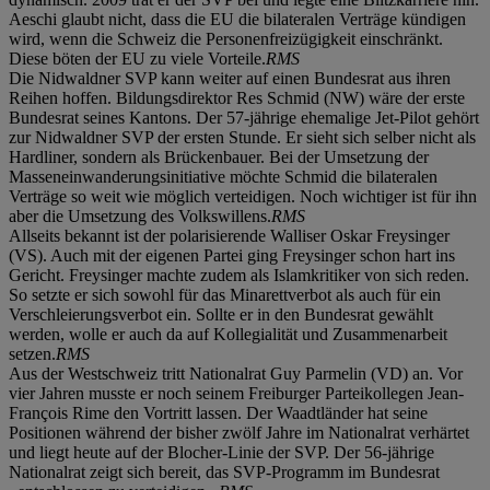
Aeschi glaubt nicht, dass die EU die bilateralen Verträge kündigen
wird, wenn die Schweiz die Personenfreizügigkeit einschränkt.
Diese böten der EU zu viele Vorteile.
RMS
Die Nidwaldner SVP kann weiter auf einen Bundesrat aus ihren
Reihen hoffen. Bildungsdirektor Res Schmid (NW) wäre der erste
Bundesrat seines Kantons. Der 57-jährige ehemalige Jet-Pilot gehört
zur Nidwaldner SVP der ersten Stunde. Er sieht sich selber nicht als
Hardliner, sondern als Brückenbauer. Bei der Umsetzung der
Masseneinwanderungsinitiative möchte Schmid die bilateralen
Verträge so weit wie möglich verteidigen. Noch wichtiger ist für ihn
aber die Umsetzung des Volkswillens.
RMS
Allseits bekannt ist der polarisierende Walliser Oskar Freysinger
(VS). Auch mit der eigenen Partei ging Freysinger schon hart ins
Gericht. Freysinger machte zudem als Islamkritiker von sich reden.
So setzte er sich sowohl für das Minarettverbot als auch für ein
Verschleierungsverbot ein. Sollte er in den Bundesrat gewählt
werden, wolle er auch da auf Kollegialität und Zusammenarbeit
setzen.
RMS
Aus der Westschweiz tritt Nationalrat Guy Parmelin (VD) an. Vor
vier Jahren musste er noch seinem Freiburger Parteikollegen Jean-
François Rime den Vortritt lassen. Der Waadtländer hat seine
Positionen während der bisher zwölf Jahre im Nationalrat verhärtet
und liegt heute auf der Blocher-Linie der SVP. Der 56-jährige
Nationalrat zeigt sich bereit, das SVP-Programm im Bundesrat