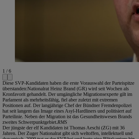
1 / 6
Diese SVP-Kandidaten haben die erste Vorauswahl der Parteispitze
überstanden:Nationalrat Heinz Brand (GR) wird seit Wochen als
Kronfavorit gehandelt. Der umgängliche Migrationsexperte gilt im
Parlament als mehrheitsfähig, fiel aber zuletzt mit extremen
Positionen auf. Der langjährige Chef der Bündner Fremdenpolizei
hat seit langem das Image eines Asyl-Hardliners und politisiert auf
Parteilinie. Neben der Migration ist das Gesundheitswesen Brands
zweites Schwerpunktgebiet.
RMS
Der jüngste der elf Kandidaten ist Thomas Aeschi (ZG) mit 36
Jahren. Der Zuger Nationalrat gibt sich weltoffen, intellektuell und
dynamisch. 2009 trat er der SVP bei und legte eine Blitzkarriere hin.