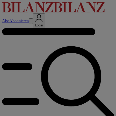
Abo
Abonnieren
Login