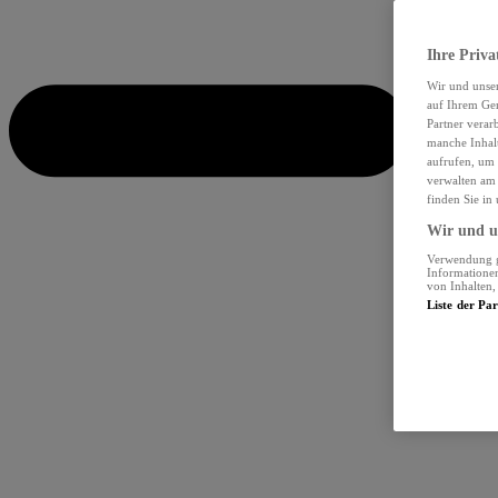
Ihre Priva
Wir und unse
auf Ihrem Ger
Partner verar
manche Inhalt
aufrufen, um 
verwalten am 
finden Sie in
Wir und un
Verwendung ge
Informationen
von Inhalten
Liste der Pa