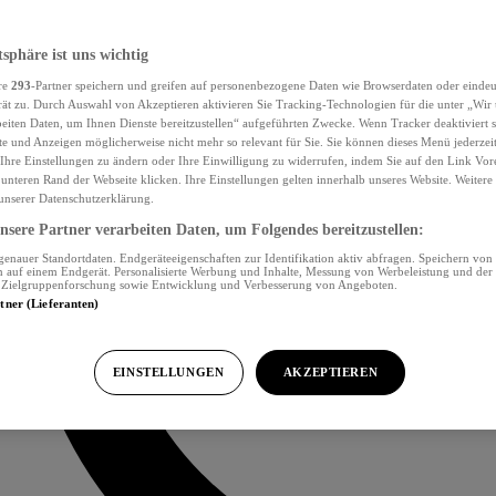
tsphäre ist uns wichtig
re
293
-Partner speichern und greifen auf personenbezogene Daten wie Browserdaten oder eind
ät zu. Durch Auswahl von Akzeptieren aktivieren Sie Tracking-Technologien für die unter „Wir
beiten Daten, um Ihnen Dienste bereitzustellen“ aufgeführten Zwecke. Wenn Tracker deaktiviert s
e und Anzeigen möglicherweise nicht mehr so relevant für Sie. Sie können dieses Menü jederzei
Ihre Einstellungen zu ändern oder Ihre Einwilligung zu widerrufen, indem Sie auf den Link Vor
unteren Rand der Webseite klicken. Ihre Einstellungen gelten innerhalb unseres Website. Weiter
 unserer Datenschutzerklärung.
sere Partner verarbeiten Daten, um Folgendes bereitzustellen:
nauer Standortdaten. Endgeräteeigenschaften zur Identifikation aktiv abfragen. Speichern von 
 auf einem Endgerät. Personalisierte Werbung und Inhalte, Messung von Werbeleistung und der
, Zielgruppenforschung sowie Entwicklung und Verbesserung von Angeboten.
rtner (Lieferanten)
EINSTELLUNGEN
AKZEPTIEREN