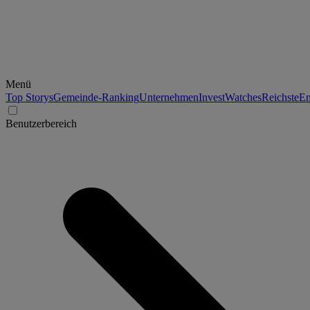
Menü
Top Storys
Gemeinde-Ranking
Unternehmen
Invest
Watches
Reichste
En
Benutzerbereich