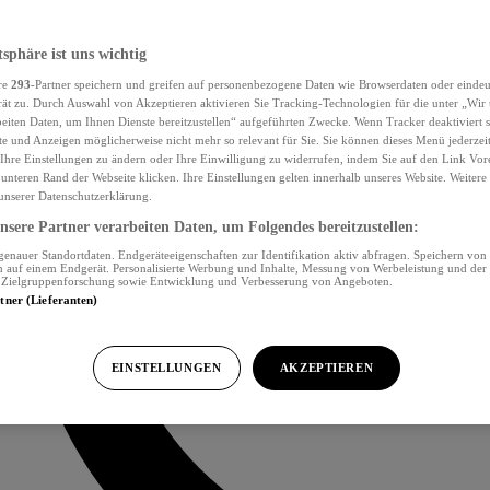
tsphäre ist uns wichtig
re
293
-Partner speichern und greifen auf personenbezogene Daten wie Browserdaten oder eind
ät zu. Durch Auswahl von Akzeptieren aktivieren Sie Tracking-Technologien für die unter „Wir
beiten Daten, um Ihnen Dienste bereitzustellen“ aufgeführten Zwecke. Wenn Tracker deaktiviert s
e und Anzeigen möglicherweise nicht mehr so relevant für Sie. Sie können dieses Menü jederzei
Ihre Einstellungen zu ändern oder Ihre Einwilligung zu widerrufen, indem Sie auf den Link Vor
unteren Rand der Webseite klicken. Ihre Einstellungen gelten innerhalb unseres Website. Weiter
 unserer Datenschutzerklärung.
sere Partner verarbeiten Daten, um Folgendes bereitzustellen:
nauer Standortdaten. Endgeräteeigenschaften zur Identifikation aktiv abfragen. Speichern von 
 auf einem Endgerät. Personalisierte Werbung und Inhalte, Messung von Werbeleistung und der
, Zielgruppenforschung sowie Entwicklung und Verbesserung von Angeboten.
rtner (Lieferanten)
EINSTELLUNGEN
AKZEPTIEREN