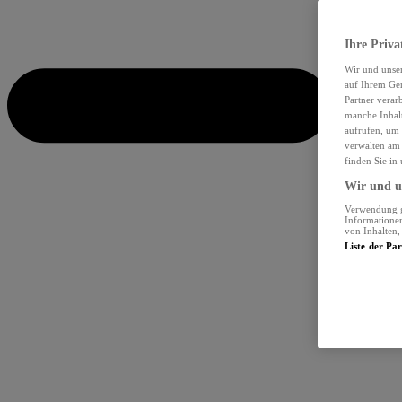
Ihre Priva
Wir und unse
auf Ihrem Ger
Partner verar
manche Inhalt
aufrufen, um 
verwalten am 
finden Sie in
Wir und un
Verwendung ge
Informationen
von Inhalten
Liste der Pa