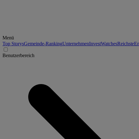
Menü
Top Storys
Gemeinde-Ranking
Unternehmen
Invest
Watches
Reichste
En
Benutzerbereich